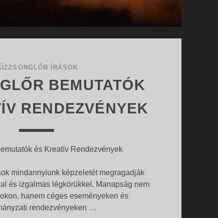
ŰZZSONGLŐR ÍRÁSOK
GLŐR BEMUTATÓK
TÍV RENDEZVÉNYEK
emutatók és Kreatív Rendezvények
sok mindannyiunk képzeletét megragadják
kal és izgalmas légkörükkel. Manapság nem
álokon, hanem céges eseményeken és
mányzati rendezvényeken …