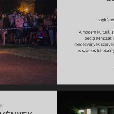
Inspirálód
A modern kulturális
pedig nemcsak 
rendezvények szerve
is számos lehetőség
OK