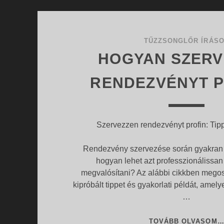
TŰZZSONGLŐR ÍRÁS
HOGYAN SZERV
RENDEZVÉNYT P
Szervezzen rendezvényt profin: Tip
Rendezvény szervezése során gyakran m
hogyan lehet azt professzionálissa
megvalósítani? Az alábbi cikkben mego
kipróbált tippet és gyakorlati példát, amel
…
TOVÁBB OLVASOM