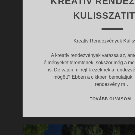
KREATÍV RENDE
KULISSZATIT
Kreatív Rendezvények Kuliss
A kreatív rendezvények varázsa az, a
élményeket teremtenek, sokszor még a meg
is. De vajon mi rejlik ezeknek a rendezv
mögött? Ebben a cikkben bemutatjuk,
rendezvény m…
TOVÁBB OLVASOM