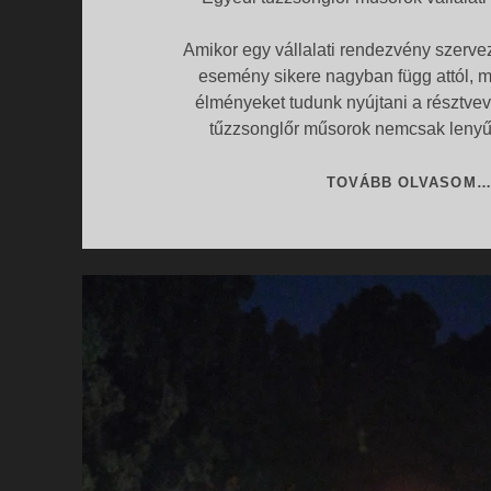
Amikor egy vállalati rendezvény szerve
esemény sikere nagyban függ attól, m
élményeket tudunk nyújtani a résztve
tűzzsonglőr műsorok nemcsak leny
TOVÁBB OLVASOM