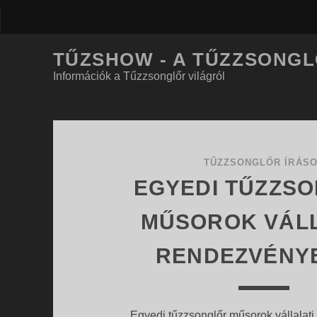
TŰZSHOW - A TŰZZSONG
Információk a Tűzzsonglőr világról
TűzShow
-
TŰZZSONGLŐR ÍRÁS
EGYEDI TŰZZS
A
MŰSOROK VÁLL
Tűzzsonglőr
RENDEZVÉNY
Magazin
Posts
Egyedi tűzzsonglőr műsorok vállalat