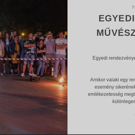
T
EGYED
MŰVÉSZ
Egyedi rendezvénye
Amikor valaki egy r
esemény sikerének
emlékezetesség megte
különlege