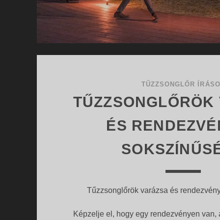
TŰZZSONGLŐR ÍRÁS
TŰZZSONGLŐRÖK
ÉS RENDEZVÉ
SOKSZÍNŰS
Tűzzsonglőrök varázsa és rendezvén
Képzelje el, hogy egy rendezvényen van, 