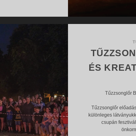
SZERVEZZEN
RENDEZVÉNYT
PROFIN?
T
TŰZZSON
ÉS KREA
Tűzzsonglőr B
Tűzzsonglőr előadá
különleges látványuk
csupán fesztiv
önkor