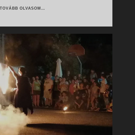
TŰZZSONGLŐR
TOVÁBB OLVASOM…
BEMUTATÓK
ÉS
KREATÍV
RENDEZVÉNYEK