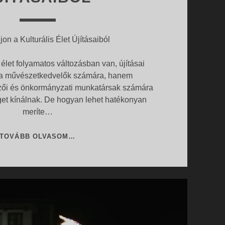
jon a Kulturális Élet Újításaiból
 élet folyamatos változásban van, újításai
a művészetkedvelők számára, hanem
zői és önkormányzati munkatársak számára
et kínálnak. De hogyan lehet hatékonyan
meríte…
INSPIRÁLÓDJON
TOVÁBB OLVASOM…
A
KULTURÁLIS
ÉLET
ÚJÍTÁSAIBÓL