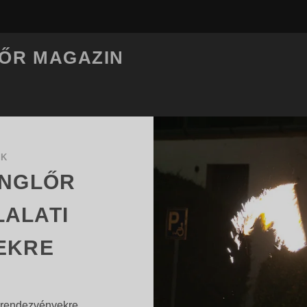
LŐR MAGAZIN
OK
ONGLŐR
ALATI
EKRE
i rendezvényekre