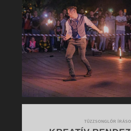
TŰZZSONGLŐR ÍRÁS