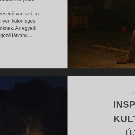
zéséről van szó, az
ilyen különleges
vőknek. Az egyedi
űgöző látvány…
EGYEDI
…
TŰZZSONGLŐR
MŰSOROK
VÁLLALATI
RENDEZVÉNYEKRE
T
INS
KUL
Ú