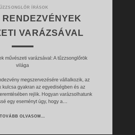
ŰZZSONGLŐR ÍRÁSOK
I RENDEZVÉNYEK
ETI VARÁZSÁVAL
k művészeti varázsával: A tűzzsonglőrök
világa
endezvény megszervezésére vállalkozik, az
 kulcsa gyakran az egyediségben és az
remtésében rejlik. Hogyan varázsolhatunk
ssé egy eseményt úgy, hogy a…
EGYEDI
TOVÁBB OLVASOM…
RENDEZVÉNYEK
MŰVÉSZETI