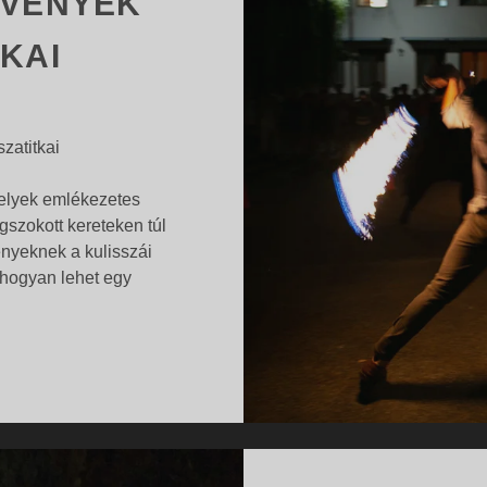
ZVÉNYEK
KAI
zatitkai
melyek emlékezetes
szokott kereteken túl
ényeknek a kulisszái
 hogyan lehet egy
KREATÍV
…
RENDEZVÉNYEK
KULISSZATITKAI