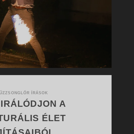
ŰZZSONGLŐR ÍRÁSOK
PIRÁLÓDJON A
TURÁLIS ÉLET
JÍTÁSAIBÓL