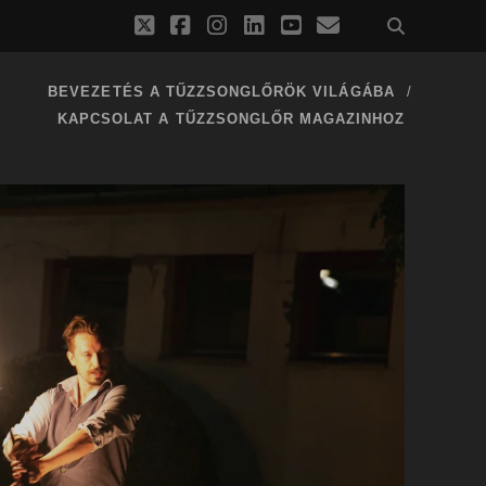
twitter
facebook
instagram
linkedin
youtube
email
BEVEZETÉS A TŰZZSONGLŐRÖK VILÁGÁBA
KAPCSOLAT A TŰZZSONGLŐR MAGAZINHOZ