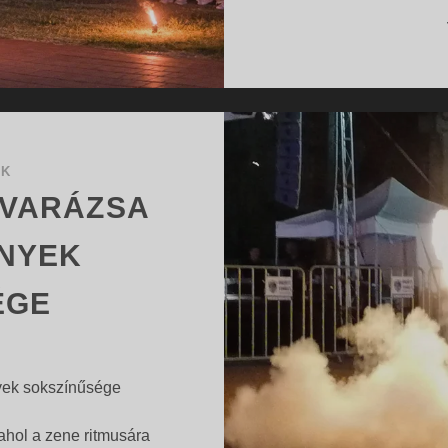
OK
 VARÁZSA
NYEK
ÉGE
yek sokszínűsége
ahol a zene ritmusára