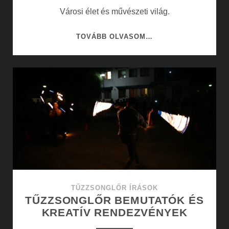
Városi élet és művészeti világ.
VÁROSI
TOVÁBB OLVASOM…
ÉLET
ÉS
MŰVÉSZETI
VILÁG
TŰZZSONGLŐR ÍRÁSOK
TŰZZSONGLŐR BEMUTATÓK ÉS
KREATÍV RENDEZVÉNYEK