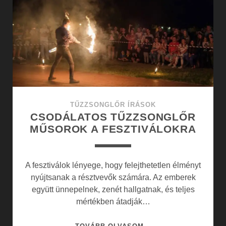
IS
MEGRENDELNEK
TŰZZSONGLŐR ÍRÁSOK
CSODÁLATOS TŰZZSONGLŐR
MŰSOROK A FESZTIVÁLOKRA
A fesztiválok lényege, hogy felejthetetlen élményt
nyújtsanak a résztvevők számára. Az emberek
együtt ünnepelnek, zenét hallgatnak, és teljes
mértékben átadják…
CSODÁLATOS