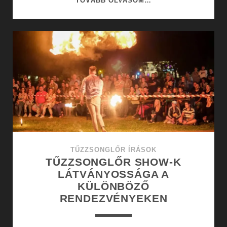
TOVÁBB OLVASOM…
TŰZZSONGLŐR
MŰSOROK
A
FESZTIVÁLOKRA
TŰZZSONGLŐR ÍRÁSOK
TŰZZSONGLŐR SHOW-K
LÁTVÁNYOSSÁGA A
KÜLÖNBÖZŐ
RENDEZVÉNYEKEN