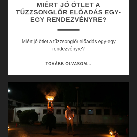
MIÉRT JÓ ÖTLET A
TŰZZSONGLŐR ELŐADÁS EGY-
EGY RENDEZVÉNYRE?
Miért jó ötlet a tűzzsonglőr előadás egy-egy
rendezvényre?
MIÉRT
TOVÁBB OLVASOM…
JÓ
ÖTLET
A
TŰZZSONGLŐR
ELŐADÁS
EGY-
EGY
RENDEZVÉNYRE?