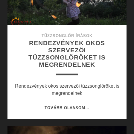
A
TŰZZSONGLŐR
SHOW
TŰZZSONGLŐR ÍRÁSOK
RENDEZVÉNYEK OKOS
SZERVEZŐI
TŰZZSONGLŐRÖKET IS
MEGRENDELNEK
Rendezvények okos szervezői tűzzsonglőröket is
megrendelnek
RENDEZVÉNYEK
TOVÁBB OLVASOM…
OKOS
SZERVEZŐI
TŰZZSONGLŐRÖKET