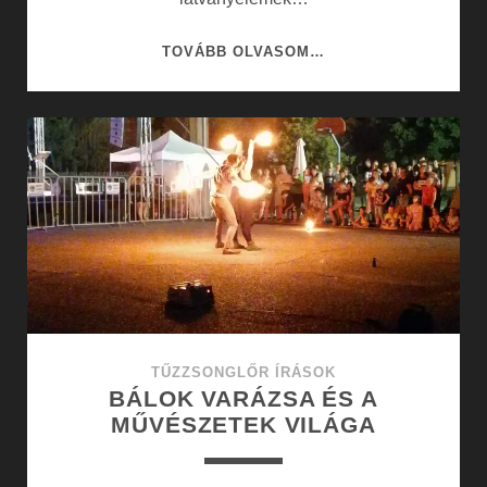
INSPIRÁLÓDJON
TOVÁBB OLVASOM…
A
RENDEZVÉNYEK
ÉS
MŰVÉSZETEK
VILÁGÁBAN
TŰZZSONGLŐR ÍRÁSOK
BÁLOK VARÁZSA ÉS A
MŰVÉSZETEK VILÁGA