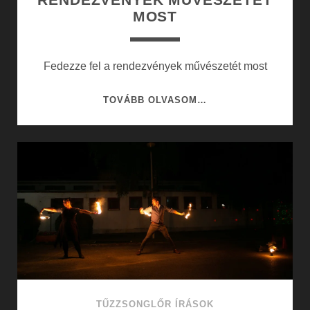
MOST
Fedezze fel a rendezvények művészetét most
FEDEZZE
TOVÁBB OLVASOM…
FEL
A
RENDEZVÉNYEK
MŰVÉSZETÉT
MOST
TŰZZSONGLŐR ÍRÁSOK