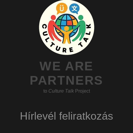
WE ARE
PARTNERS
to
Culture Talk
Project
Hírlevél feliratkozás