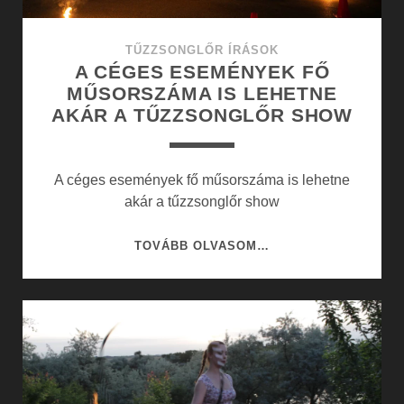
TŰZZSONGLŐR ÍRÁSOK
A CÉGES ESEMÉNYEK FŐ
MŰSORSZÁMA IS LEHETNE
AKÁR A TŰZZSONGLŐR SHOW
A céges események fő műsorszáma is lehetne
akár a tűzzsonglőr show
A
TOVÁBB OLVASOM…
CÉGES
ESEMÉNYEK
FŐ
MŰSORSZÁMA
IS
LEHETNE
AKÁR