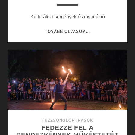
Kulturális események és inspiráció
KULTURÁLIS
TOVÁBB OLVASOM…
ESEMÉNYEK
ÉS
INSPIRÁCIÓ
TŰZZSONGLŐR ÍRÁSOK
FEDEZZE FEL A
RENDEZVÉNYEK MŰVÉSZETÉT