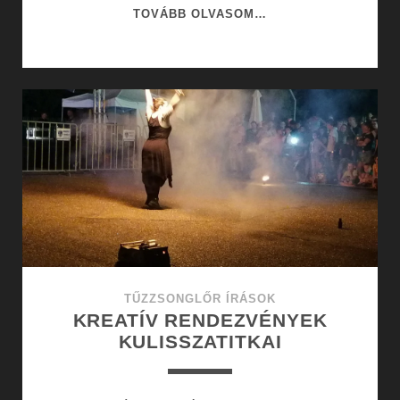
BÁLOK
TOVÁBB OLVASOM…
VARÁZSA
ÉS
A
MŰVÉSZETEK
VILÁGA
TŰZZSONGLŐR ÍRÁSOK
KREATÍV RENDEZVÉNYEK
KULISSZATITKAI