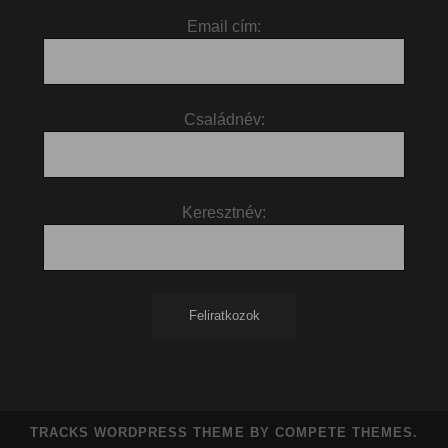
Email cím:
Családnév:
Keresztnév:
TRACKS WORDPRESS THEME
BY COMPETE THEMES.