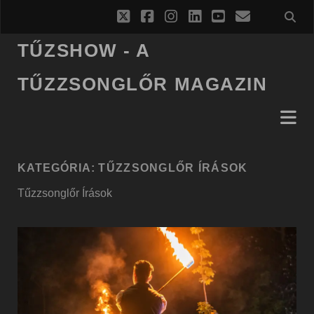
twitter
facebook
instagram
linkedin
youtube
email
TŰZSHOW - A
TŰZZSONGLŐR MAGAZIN
KATEGÓRIA:
TŰZZSONGLŐR ÍRÁSOK
Tűzzsonglőr Írások