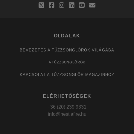
twitter
facebook
instagram
linkedin
youtube
email
OLDALAK
BEVEZETÉS A TŰZZSONGLŐRÖK VILÁGÁBA
A TŰZZSONGLŐRÖK
KAPCSOLAT A TŰZZSONGLŐR MAGAZINHOZ
ELÉRHETŐSÉGEK
+36 (20) 239 9331
info@hestiafire.hu