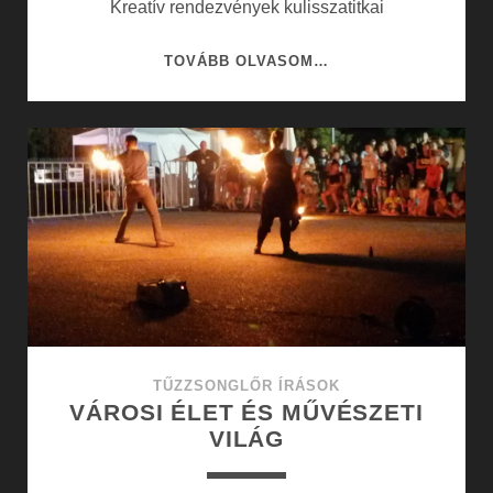
Kreatív rendezvények kulisszatitkai
KREATÍV
TOVÁBB OLVASOM…
RENDEZVÉNYEK
KULISSZATITKAI
TŰZZSONGLŐR ÍRÁSOK
VÁROSI ÉLET ÉS MŰVÉSZETI
VILÁG