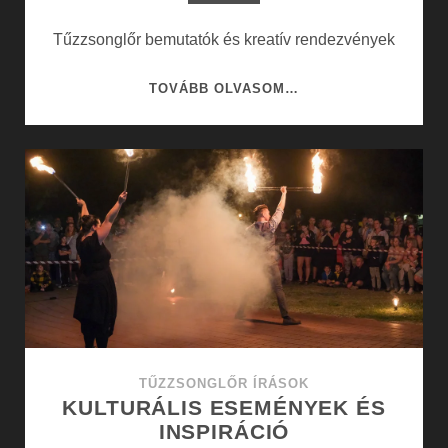
Tűzzsonglőr bemutatók és kreatív rendezvények
TŰZZSONGLŐR
TOVÁBB OLVASOM…
BEMUTATÓK
ÉS
KREATÍV
RENDEZVÉNYEK
TŰZZSONGLŐR ÍRÁSOK
KULTURÁLIS ESEMÉNYEK ÉS
INSPIRÁCIÓ