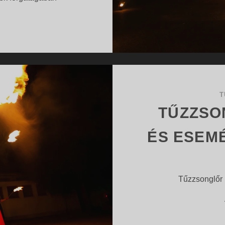
ESEMÉNYEK
…
ÉS
KULTURÁLIS
RENDEZVÉNYEK
FORGATAGÁBAN
T
TŰZZSO
ÉS ESEM
Tűzzsonglőr