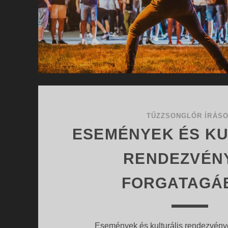
TŰZZSONGLŐR ÍRÁS
ESEMÉNYEK ÉS KU
RENDEZVÉN
FORGATAGÁ
Események és kulturális rendezvény