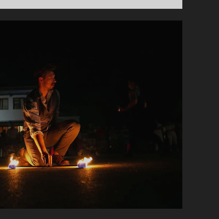
ÉS
ESEMÉNYEK
SŰRŰJÉBEN