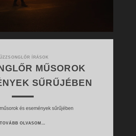
ŰZZSONGLŐR ÍRÁSOK
NGLŐR MŰSOROK
ÉNYEK SŰRŰJÉBEN
 műsorok és események sűrűjében
TŰZZSONGLŐR
TOVÁBB OLVASOM…
MŰSOROK