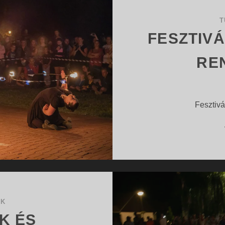
VILÁGA
T
FESZTIVÁ
RE
Fesztivá
OK
K ÉS