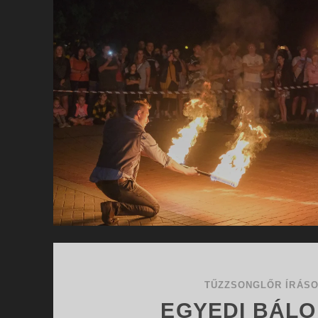
TŰZZSONGLŐR ÍRÁS
EGYEDI BÁLO