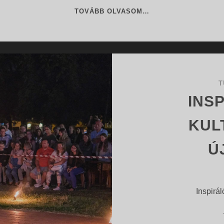
RENDEZVÉNY
TOVÁBB OLVASOM…
SZERVEZÉSÉNEK
10
ALAPSZABÁLYA
T
INS
KUL
Ú
Inspirál