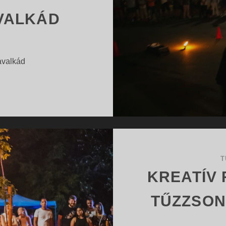
VALKÁD
kavalkád
EGYEDI
…
BÁLOK
ÉS
KULTURÁLIS
KAVALKÁD
T
KREATÍV
TŰZZSON