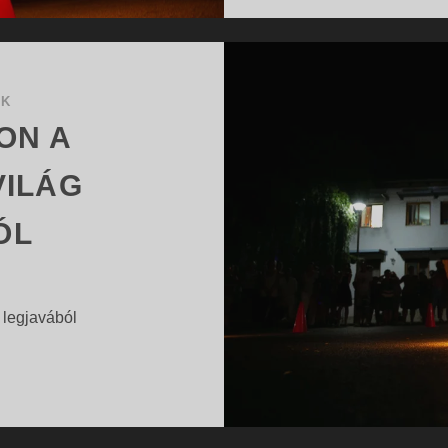
OK
ON A
ILÁG
ÓL
 legjavából
INSPIRÁLÓDJON
…
A
RENDEZVÉNYVILÁG
LEGJAVÁBÓL