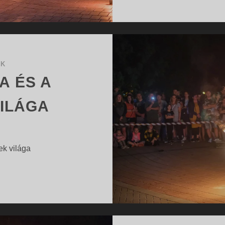
OK
A ÉS A
ILÁGA
ek világa
BÁLOK
…
VARÁZSA
ÉS
A
MŰVÉSZETEK