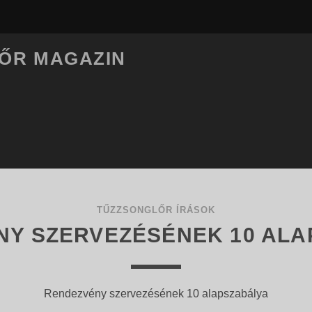
LŐR MAGAZIN
TŰZZSONGLŐR ÍRÁSOK
NY SZERVEZÉSÉNEK 10 ALA
Rendezvény szervezésének 10 alapszabálya