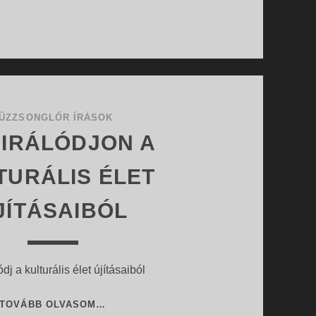
ŰZZSONGLŐR ÍRÁSOK
PIRÁLÓDJON A
TURÁLIS ÉLET
JÍTÁSAIBÓL
ódj a kulturális élet újításaiból
INSPIRÁLÓDJON
TOVÁBB OLVASOM…