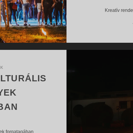
Kreatív rend
OK
LTURÁLIS
YEK
BAN
ek forgatagában