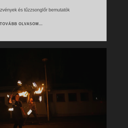
ezvények és tűzzsonglőr bemutatók
KREATÍV
TOVÁBB OLVASOM…
RENDEZVÉNYEK
ÉS
TŰZZSONGLŐR
BEMUTATÓK