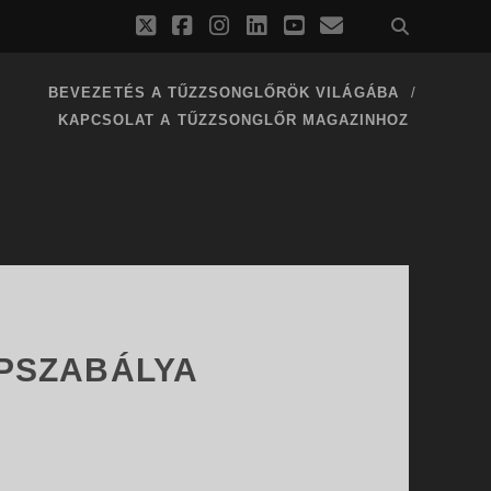
twitter
facebook
instagram
linkedin
youtube
email
BEVEZETÉS A TŰZZSONGLŐRÖK VILÁGÁBA
KAPCSOLAT A TŰZZSONGLŐR MAGAZINHOZ
PSZABÁLYA