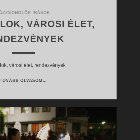
ŰZZSONGLŐR ÍRÁSOK
LOK, VÁROSI ÉLET,
NDEZVÉNYEK
lok, városi élet, rendezvények
FESZTIVÁLOK,
TOVÁBB OLVASOM…
VÁROSI
ÉLET,
RENDEZVÉNYEK