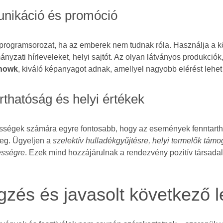
nikáció és promóció
 programsorozat, ha az emberek nem tudnak róla. Használja a 
nyzati hírleveleket, helyi sajtót. Az olyan látványos produkciók,
showk
, kiváló képanyagot adnak, amellyel nagyobb elérést lehet
rthatóság és helyi értékek
sségek számára egyre fontosabb, hogy az események fenntart
eg. Ügyeljen a
szelektív hulladékgyűjtésre, helyi termelők támo
sségre
. Ezek mind hozzájárulnak a rendezvény pozitív társada
.
zés és javasolt következő 