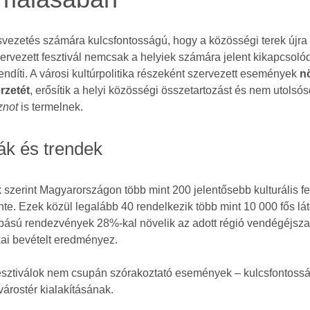
vezetés számára kulcsfontosságú, hogy a közösségi terek újra é
ervezett fesztivál nemcsak a helyiek számára jelent kikapcsolód
llendíti. A városi kultúrpolitika részeként szervezett események
n
rzetét
, erősítik a helyi közösségi összetartozást és nem utolsó
znot
is termelnek.
kák és trendek
szerint Magyarországon több mint 200 jelentősebb kulturális fes
te. Ezek közül legalább 40 rendelkezik több mint 10 000 fős l
ású rendezvények 28%-kal növelik az adott régió vendégéjsz
kai bevételt eredményez.
fesztiválok nem csupán szórakoztató események – kulcsfontoss
várostér kialakításának.