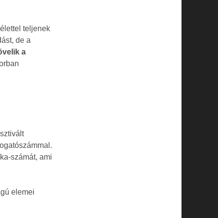
lettel teljenek
ást, de a
övelik a
sorban
ztivált
átogatószámmal.
aka-számát, ami
ágú elemei