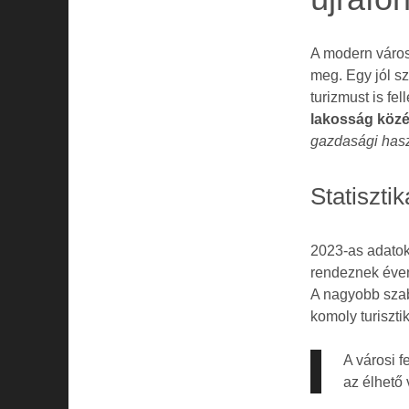
A modern város
meg. Egy jól sz
turizmust is fe
lakosság közé
gazdasági has
Statiszti
2023-as adatok 
rendeznek éven
A nagyobb szab
komoly turiszti
A városi 
az élhető 