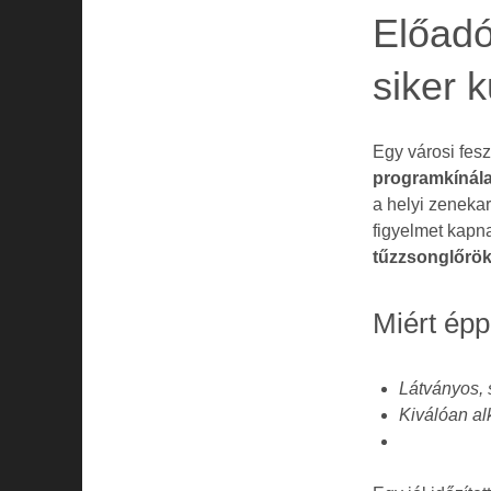
Előadó
siker 
Egy városi fesz
programkínálat
a helyi zeneka
figyelmet kapn
tűzzsonglőrö
Miért épp
Látványos, s
Kiválóan al