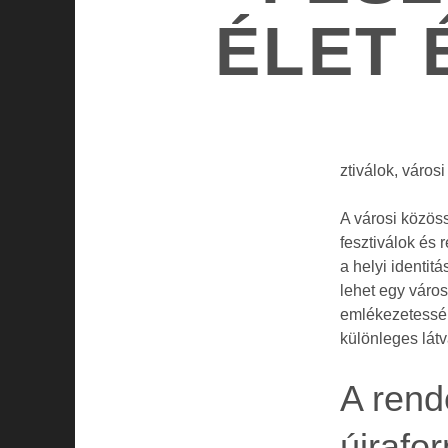
ÉLET 
ztiválok, város
A városi közös
fesztiválok és
a helyi identit
lehet egy váro
emlékezetessé 
különleges lát
A rend
újrafo