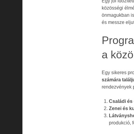
Egy jól időzít
közösségi élmé
önmagukban is 
és messze eljut
Progra
a köz
Egy sikeres pro
számára találj
rendezvények p
Családi és
Zenei és k
Látványsho
produkció, 