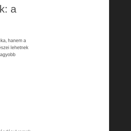
k: a
tika, hanem a
észei lehetnek
 nagyobb