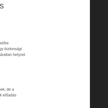
s
 előre
agy biztonsági
áratlan helyzet
ek, de a
di előadás