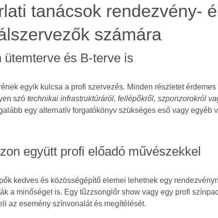
lati tanácsok rendezvény- é
válszervezők számára
 ütemterve és B-terve is
erének egyik kulcsa a profi szervezés. Minden részletet érdemes
gyen szó
technikai infrastruktúráról, fellépőkről, szponzorokról v
egalább egy alternatív forgatókönyv szükséges eső vagy egyéb v
zon együtt profi előadó művészekkel
épők kedves és közösségépítő elemei lehetnek egy rendezvényn
ják a minőséget is. Egy tűzzsonglőr show vagy egy profi színpa
li az esemény színvonalát és megítélését.