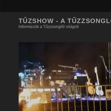
TŰZSHOW - A TŰZZSONG
Információk a Tűzzsonglőr világról