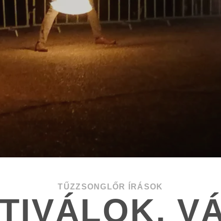
TŰZZSONGLŐR ÍRÁSOK
TIVÁLOK, V