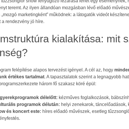
ett tűzzsonglőr show lenyűgöző lezárása lehet egy eseménynek,
nyt teremt. Az ilyen állandóan mozgásban lévő előadó művész
„mozgó marketingként” működnek: a látogatók videót készítene
 a rendezvény jó híre.
mstruktúra kialakítása: mit s
önség?
gram felépítése alapos tervezést igényel. A cél az, hogy
minden
unk értékes tartalmat
. A tapasztalatok szerint a legnagyobb ha
rogramszerkezete három fő szakasz köré épül:
 gyerekprogramok délelőtt:
kézműves foglalkozások, bábszín
ulturális programok délután:
helyi zenekarok, táncelőadások, k
w és koncert este:
híres előadó művészek, esetleg tűzzsongl
fényfestés.