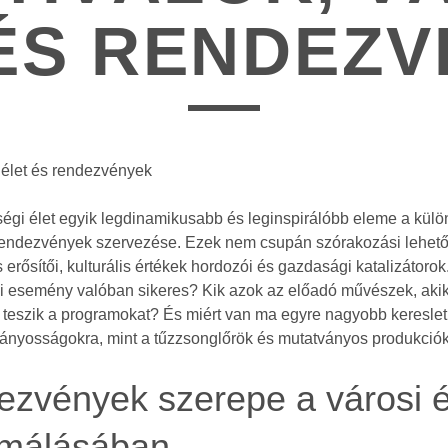
ÉS RENDEZ
i élet és rendezvények
ségi élet egyik legdinamikusabb és leginspirálóbb eleme a kül
 rendezvények szervezése. Ezek nem csupán szórakozási lehe
ás erősítői, kulturális értékek hordozói és gazdasági katalizátor
si esemény valóban sikeres? Kik azok az előadó művészek, aki
teszik a programokat? És miért van ma egyre nagyobb kereslet
ványosságokra, mint a tűzzsonglőrök és mutatványos produkció
ezvények szerepe a városi é
rmálásában