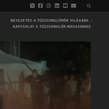
twitter
facebook
instagram
linkedin
youtube
email
BEVEZETÉS A TŰZZSONGLŐRÖK VILÁGÁBA
KAPCSOLAT A TŰZZSONGLŐR MAGAZINHOZ