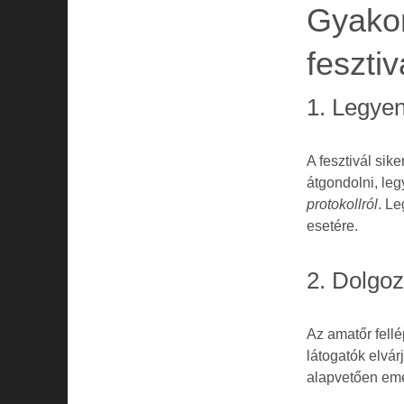
Gyakor
feszti
1. Legyen
A fesztivál sik
átgondolni, le
protokollról
. L
esetére.
2. Dolgoz
Az amatőr fell
látogatók elvár
alapvetően eme