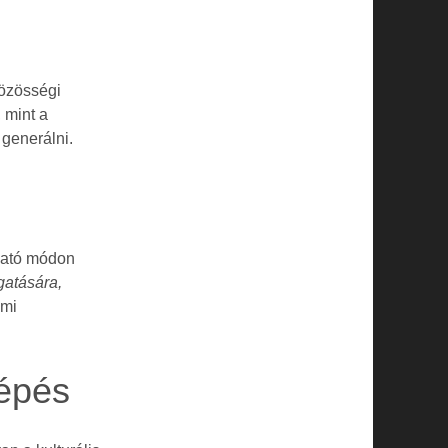
közösségi
 mint a
 generálni.
ható módon
gatására,
lmi
lépés