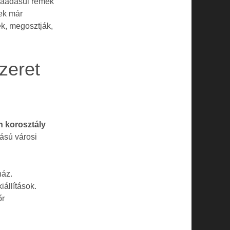
 ráadásul remek
ek már
k, megosztják,
zeret
 korosztály
tású városi
ház.
iállítások.
őr