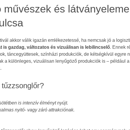
 művészek és látványeleme
kulcsa
tivál akkor válik igazán emlékezetessé, ha nemcsak jó a logisz
 is gazdag, változatos és vizuálisan is lebilincselő
. Ennek r
rok, táncegyüttesek, színházi produkciók, de kétségkívül egyre
ak a különleges, vizuálisan lenyűgöző produkciók is – például a
k
.
 tűzzsonglőr?
ötétben is intenzív élményt nyújt.
kalmas nyitó- vagy záró attrakciónak.