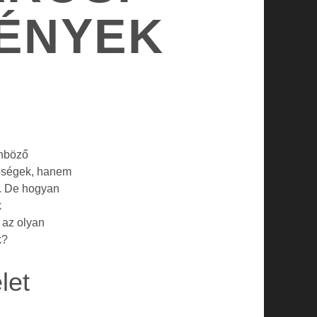
VÉNYEK
önböző
tőségek, hanem
ok. De hogyan
k
 az olyan
k?
let