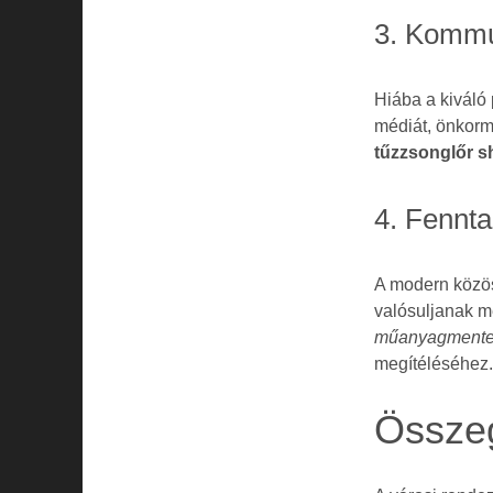
3. Kommu
Hiába a kiváló
médiát, önkormá
tűzzsonglőr 
4. Fennta
A modern közö
valósuljanak m
műanyagmente
megítéléséhez
Összeg