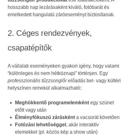
hosszabb nap lezárásaként kiváló, fotóbarát és
emelkedett hangulatú záróeseményt biztosítanak.
2. Céges rendezvények,
csapatépítők
A vállalati eseményeken gyakori igény, hogy valami
“különleges és nem hétköznapi” történjen. Egy
professzionális tűzzsonglőr előadás
bel- vagy kültéri
helyszínen remekül alkalmazható:
Meghökkentő programelemként
egy szünet
előtt vagy után
Élményfókuszú zárásként
a vacsorát követően
Fotózási lehetőséggel
, akár interaktív
elemekkel (pl. közös kép a show után)