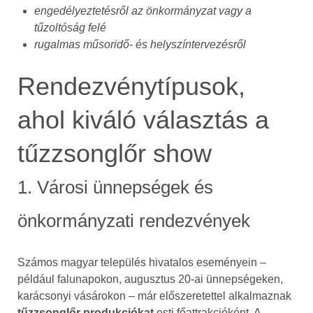
engedélyeztetésről az önkormányzat vagy a
tűzoltóság felé
rugalmas műsoridő- és helyszíntervezésről
Rendezvénytípusok,
ahol kiváló választás a
tűzzsonglőr show
1. Városi ünnepségek és
önkormányzati rendezvények
Számos magyar település hivatalos eseményein –
például falunapokon, augusztus 20-ai ünnepségeken,
karácsonyi vásárokon – már előszeretettel alkalmaznak
tűzzsonglőr produkciókat
esti főattrakcióként. A