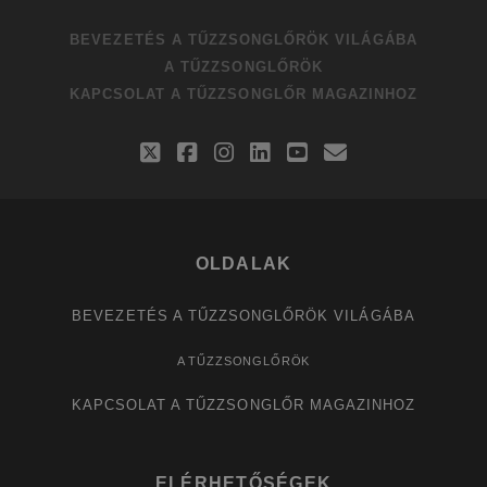
BEVEZETÉS A TŰZZSONGLŐRÖK VILÁGÁBA
A TŰZZSONGLŐRÖK
KAPCSOLAT A TŰZZSONGLŐR MAGAZINHOZ
twitter
facebook
instagram
linkedin
youtube
email
OLDALAK
BEVEZETÉS A TŰZZSONGLŐRÖK VILÁGÁBA
A TŰZZSONGLŐRÖK
KAPCSOLAT A TŰZZSONGLŐR MAGAZINHOZ
ELÉRHETŐSÉGEK