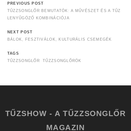
PREVIOUS POST
TŰZZSONGLŐR BEMUTATÓK: A MŰVÉSZET ÉS A TŰZ
LENYŰGÖZŐ KOMBINÁCIÓJA
NEXT POST
BÁLOK, FESZTIVÁLOK, KULTURÁLIS CSEMEGÉK
TAGS
TŰZZSONGLŐR
TŰZZSONGLŐRÖK
TŰZSHOW - A TŰZZSONGLŐR
MAGAZIN