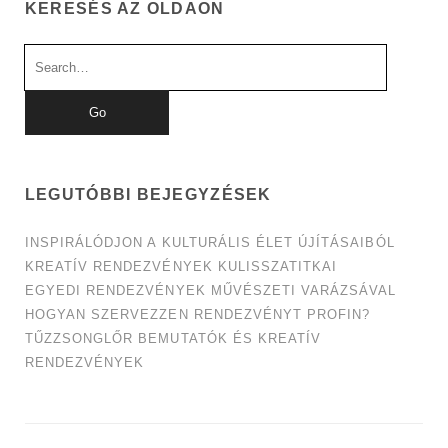
KERESÉS AZ OLDAON
Search
for:
LEGUTÓBBI BEJEGYZÉSEK
INSPIRÁLÓDJON A KULTURÁLIS ÉLET ÚJÍTÁSAIBÓL
KREATÍV RENDEZVÉNYEK KULISSZATITKAI
EGYEDI RENDEZVÉNYEK MŰVÉSZETI VARÁZSÁVAL
HOGYAN SZERVEZZEN RENDEZVÉNYT PROFIN?
TŰZZSONGLŐR BEMUTATÓK ÉS KREATÍV
RENDEZVÉNYEK