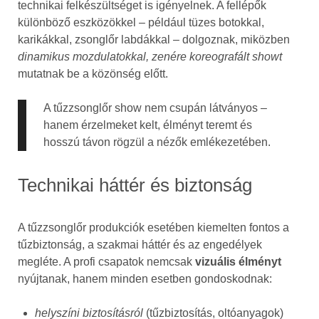
technikai felkészültséget is igényelnek. A fellépők
különböző eszközökkel – például tüzes botokkal,
karikákkal, zsonglőr labdákkal – dolgoznak, miközben
dinamikus mozdulatokkal, zenére koreografált showt
mutatnak be a közönség előtt.
A tűzzsonglőr show nem csupán látványos –
hanem érzelmeket kelt, élményt teremt és
hosszú távon rögzül a nézők emlékezetében.
Technikai háttér és biztonság
A tűzzsonglőr produkciók esetében kiemelten fontos a
tűzbiztonság, a szakmai háttér és az engedélyek
megléte. A profi csapatok nemcsak
vizuális élményt
nyújtanak, hanem minden esetben gondoskodnak:
helyszíni biztosításról
(tűzbiztosítás, oltóanyagok)