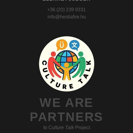
+36 (20) 239 9331
info@hestiafire.hu
WE ARE
PARTNERS
to
Culture Talk
Project