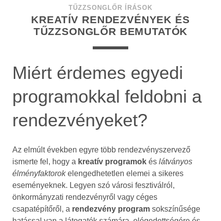
TŰZZSONGLŐR ÍRÁSOK
KREATÍV RENDEZVÉNYEK ÉS
TŰZZSONGLŐR BEMUTATÓK
Miért érdemes egyedi
programokkal feldobni a
rendezvényeket?
Az elmúlt években egyre több rendezvényszervező
ismerte fel, hogy a
kreatív programok
és
látványos
élményfaktorok
elengedhetetlen elemei a sikeres
eseményeknek. Legyen szó városi fesztiválról,
önkormányzati rendezvényről vagy céges
csapatépítőről, a
rendezvény program
sokszínűsége
hatással van a látogatók számára, elégedettségére és