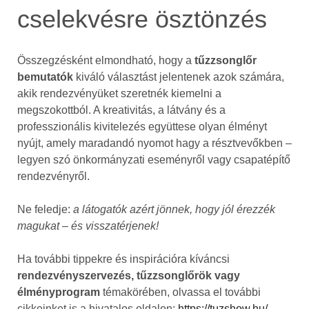
cselekvésre ösztönzés
Összegzésként elmondható, hogy a
tűzzsonglőr
bemutatók
kiváló választást jelentenek azok számára,
akik rendezvényüket szeretnék kiemelni a
megszokottból. A kreativitás, a látvány és a
professzionális kivitelezés együttese olyan élményt
nyújt, amely maradandó nyomot hagy a résztvevőkben –
legyen szó önkormányzati eseményről vagy csapatépítő
rendezvényről.
Ne feledje:
a látogatók azért jönnek, hogy jól érezzék
magukat – és visszatérjenek!
Ha további tippekre és inspirációra kíváncsi
rendezvényszervezés, tűzzsonglőrök vagy
élményprogram
témakörében, olvassa el további
cikkeinket is a hivatalos oldalon:
https://tuzshow.hu/