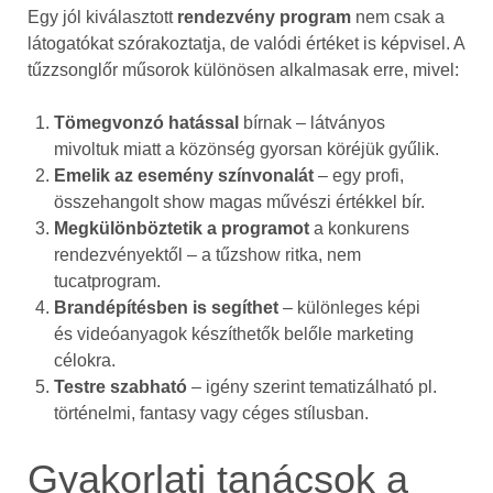
Egy jól kiválasztott
rendezvény program
nem csak a
látogatókat szórakoztatja, de valódi értéket is képvisel. A
tűzzsonglőr műsorok különösen alkalmasak erre, mivel:
Tömegvonzó hatással
bírnak – látványos
mivoltuk miatt a közönség gyorsan köréjük gyűlik.
Emelik az esemény színvonalát
– egy profi,
összehangolt show magas művészi értékkel bír.
Megkülönböztetik a programot
a konkurens
rendezvényektől – a tűzshow ritka, nem
tucatprogram.
Brandépítésben is segíthet
– különleges képi
és videóanyagok készíthetők belőle marketing
célokra.
Testre szabható
– igény szerint tematizálható pl.
történelmi, fantasy vagy céges stílusban.
Gyakorlati tanácsok a