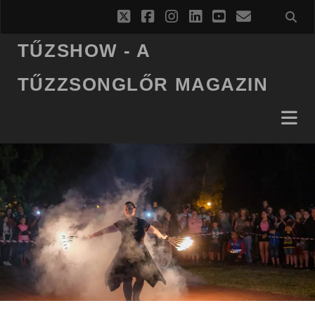
twitter
facebook
instagram
linkedin
youtube
email
TŰZSHOW - A
TŰZZSONGLŐR MAGAZIN