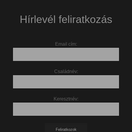
Hírlevél feliratkozás
Email cím:
Családnév:
Keresztnév: