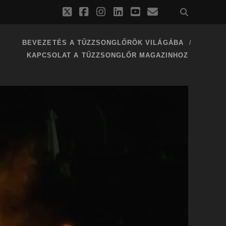
twitter
facebook
instagram
linkedin
youtube
email
BEVEZETÉS A TŰZZSONGLŐRÖK VILÁGÁBA
KAPCSOLAT A TŰZZSONGLŐR MAGAZINHOZ