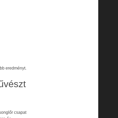
obb eredményt.
űvészt
songlőr csapat