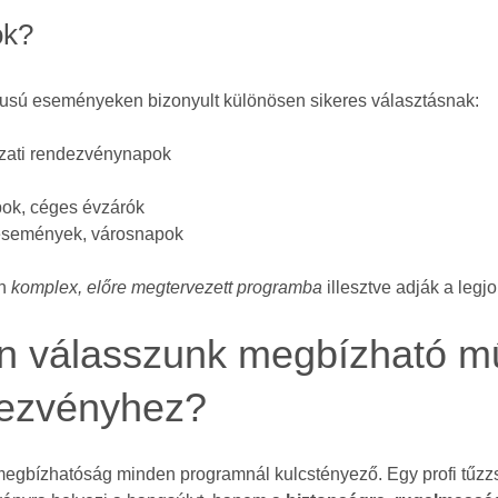
ók?
pusú eseményeken bizonyult különösen sikeres választásnak:
ati rendezvénynapok
pok, céges évzárók
 események, városnapok
en
komplex, előre megtervezett programba
illesztve adják a legj
n válasszunk megbízható m
dezvényhez?
egbízhatóság minden programnál kulcstényező. Egy profi tűzz