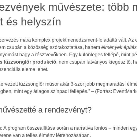
ezvények művészete: több 
t és helyszín
zervezés mára komplex projektmenedzsment-feladattá vált. Az
nem csupán a közösség szórakoztatása, hanem
élmények építé
nyomást hagy a résztvevőkben. Egy különleges fellépő, mint p
is tűzzsonglőr produkció
, nem csupán látványos kiegészítő, 
zenciális eleme lehet.
szervezett tűzzsonglőr műsor akár 3-szor jobb megmaradási élm
ben, mint egy átlagos színpadi fellépés.” – (Forrás: EventMark
művészetté a rendezvényt?
g:
A program összeállítása során a narratíva fontos – minden eg
repe van a teljes élmény létrehozásában.