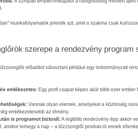
próba:
A színpad fénytechnikájától a hangosításig minden apró r
l.
atlan” munkafolyamatok jelentik azt, amit a szakma csak
kulissza
nglőrök szerepe a rendezvény program 
tűzzsonglőr előadást választani például egy önkormányzati re
és emlékezetes:
Egy profi csapat képes akár több ezer ember f
lehetőségek:
Vannak olyan elemek, amelyeket a közönség sora
 még emlékezetesebb az élmény.
tán is programot biztosít:
A legtöbb rendezvény épp akkor ve
l, amikor lemegy a nap – a tűzzsonglőr produkció ennek ellenke