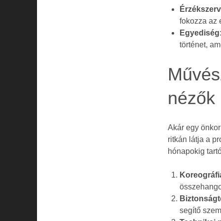
Érzékszerv
fokozza az 
Egyediség
történet, am
Művész
nézők 
Akár egy önkor
ritkán látja a 
hónapokig tartó
Koreográfi
összehango
Biztonságt
segítő szem