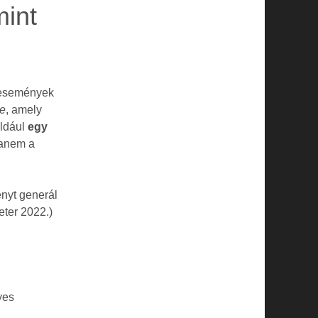
mint
 események
se
, amely
éldául
egy
hanem a
ényt generál
eter 2022.)
yes