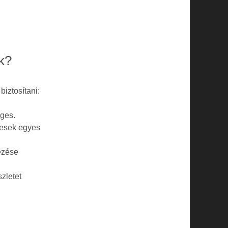
k?
biztosítani:
éges.
gesek egyes
yezése
zletet