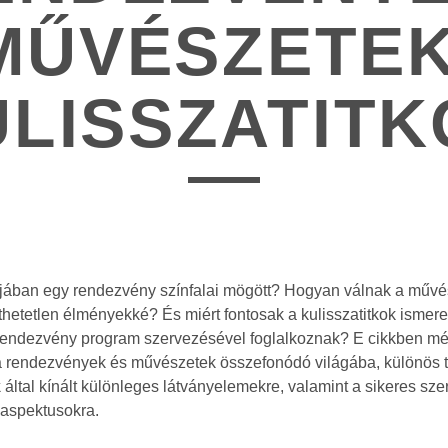
MŰVÉSZETEK
ULISSZATITK
lójában egy rendezvény színfalai mögött? Hogyan válnak a művé
jthetetlen élményekké? És miért fontosak a kulisszatitkok ismere
rendezvény program szervezésével foglalkoznak? E cikkben m
 rendezvények és művészetek összefonódó világába, különös te
k
által kínált különleges látványelemekre, valamint a sikeres sz
i aspektusokra.