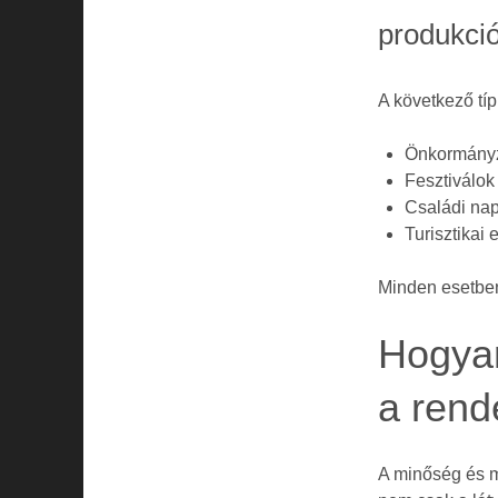
produkci
A következő tí
Önkormányz
Fesztiválok
Családi na
Turisztikai
Minden esetb
Hogya
a ren
A minőség és m