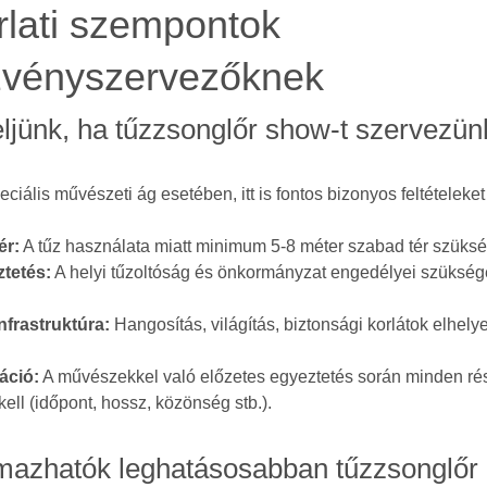
lati szempontok
zvényszervezőknek
eljünk, ha tűzzsonglőr show-t szervezün
ciális művészeti ág esetében, itt is fontos bizonyos feltételeket 
ér:
A tűz használata miatt minimum 5-8 méter szabad tér szüks
tetés:
A helyi tűzoltóság és önkormányzat engedélyei szüksé
nfrastruktúra:
Hangosítás, világítás, biztonsági korlátok elhel
ció:
A művészekkel való előzetes egyeztetés során minden rés
kell (időpont, hossz, közönség stb.).
lmazhatók leghatásosabban tűzzsonglőr