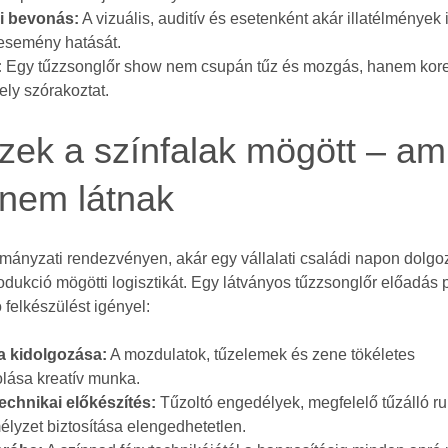
i bevonás:
A vizuális, auditív és esetenként akár illatélmények 
esemény hatását.
:
Egy tűzzsonglőr show nem csupán tűz és mozgás, hanem kore
ely szórakoztat.
ek a színfalak mögött – ami
nem látnak
mányzati rendezvényen, akár egy vállalati családi napon dolgoz
produkció mögötti logisztikát. Egy látványos tűzzsonglőr előadás 
 felkészülést igényel:
a kidolgozása:
A mozdulatok, tűzelemek és zene tökéletes
lása kreatív munka.
echnikai előkészítés:
Tűzoltó engedélyek, megfelelő tűzálló ru
élyzet biztosítása elengedhetetlen.