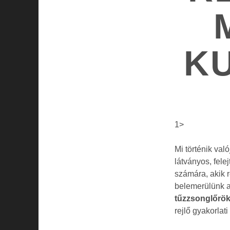
K
1>
Mi történik va
látványos, fele
számára, akik 
belemerülünk a
tűzzsonglőrö
rejlő gyakorlat