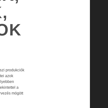
,
OK
szi produkciók
tei azok
élyebben
kintettel a
ervezés mögött