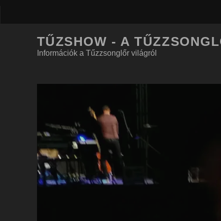
TŰZSHOW - A TŰZZSONG
Információk a Tűzzsonglőr világról