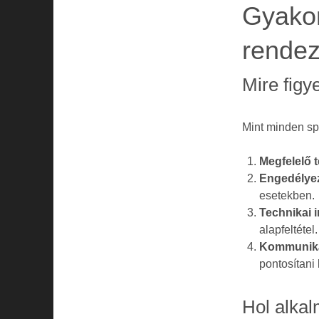
Gyakor
rende
Mire figy
Mint minden spe
Megfelelő t
Engedélyez
esetekben.
Technikai i
alapfeltétel.
Kommuniká
pontosítani 
Hol alka