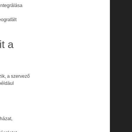
integrálása
ografált
t a
ik, a szervező
például
házat,