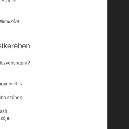
észletet
titkokként
sikerében
ndezvénynapra?
igyelmét is
iba szőnek
szít
zője.