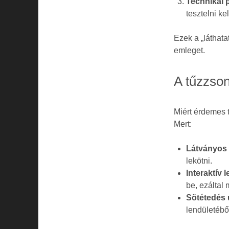
Technikai 
tesztelni kel
Ezek a „láthat
emleget.
A tűzzso
Miért érdemes 
Mert:
Látványos 
lekötni.
Interaktív 
be, ezáltal
Sötétedés u
lendületébő