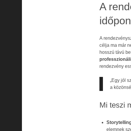
A rend
időpon
A rendezvénys
célja ma már 
hosszú távú be
professzionál
rendezvény ess
„Egy jól 
a közönség
Mi teszi 
Storytellin
elemnek sze