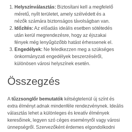
Helyszínválasztás:
Biztosítani kell a megfelelő
méretű, nyílt területet, amely szélvédett és a
nézők számára biztonságos távolságban van.
Időzítés:
Az előadás ideális esetben sötétedés
után kerül megrendezésre, hogy az éjszakai
fények még lenyűgözőbb hatást érhessenek el.
Engedélyek:
Ne feledkezzen meg a szükséges
önkormányzati engedélyek beszerzéséről,
különösen városi helyszínek esetén.
Összegzés
A
tűzzsonglőr bemutatók
kétségtelenül új színt és
extra élményt adnak mindenféle rendezvénynek. Ideális
választás lehet a különleges és kreatív élmények
keresőinek, legyen szó céges eseményről vagy városi
ünnepségről. Szervezőként érdemes elgondolkodni