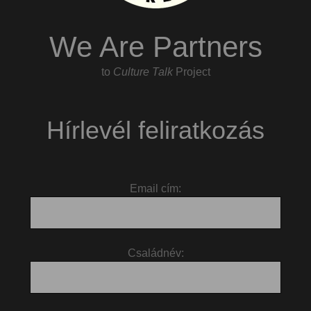
We Are Partners
to
Culture Talk
Project
Hírlevél feliratkozás
Email cím:
Családnév: