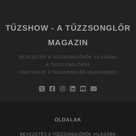
TŰZSHOW - A TŰZZSONGLŐR
MAGAZIN
BEVEZETÉS A TŰZZSONGLŐRÖK VILÁGÁBA
A TŰZZSONGLŐRÖK
KAPCSOLAT A TŰZZSONGLŐR MAGAZINHOZ
twitter
facebook
instagram
linkedin
youtube
email
OLDALAK
BEVEZETÉS A TŰZZSONGLŐRÖK VILÁGÁBA