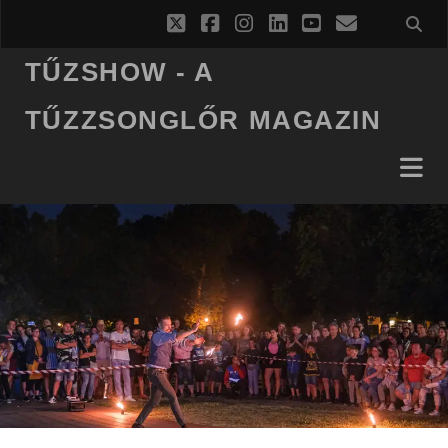
twitter
facebook
instagram
linkedin
youtube
email
TŰZSHOW - A
TŰZZSONGLŐR MAGAZIN