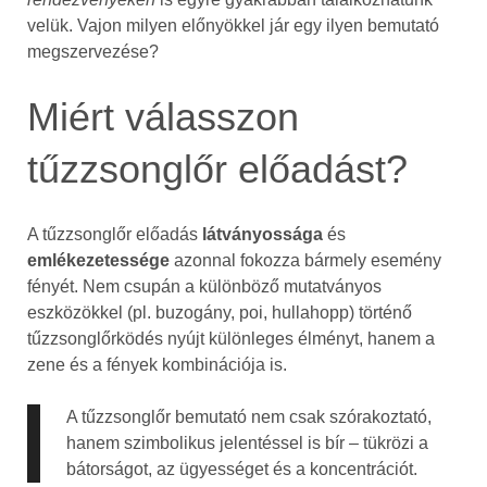
velük. Vajon milyen előnyökkel jár egy ilyen bemutató
megszervezése?
Miért válasszon
tűzzsonglőr előadást?
A tűzzsonglőr előadás
látványossága
és
emlékezetessége
azonnal fokozza bármely esemény
fényét. Nem csupán a különböző mutatványos
eszközökkel (pl. buzogány, poi, hullahopp) történő
tűzzsonglőrködés nyújt különleges élményt, hanem a
zene és a fények kombinációja is.
A tűzzsonglőr bemutató nem csak szórakoztató,
hanem szimbolikus jelentéssel is bír – tükrözi a
bátorságot, az ügyességet és a koncentrációt.