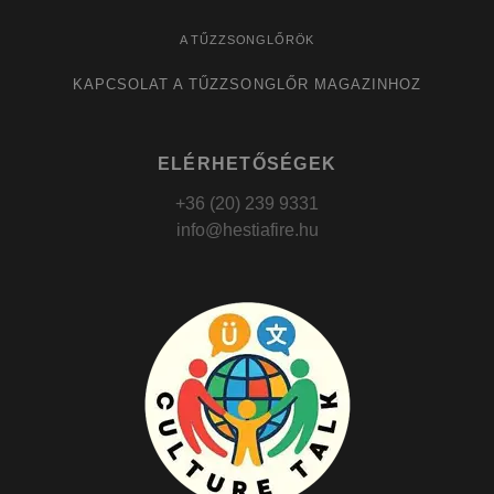
A TŰZZSONGLŐRÖK
KAPCSOLAT A TŰZZSONGLŐR MAGAZINHOZ
ELÉRHETŐSÉGEK
+36 (20) 239 9331
info@hestiafire.hu