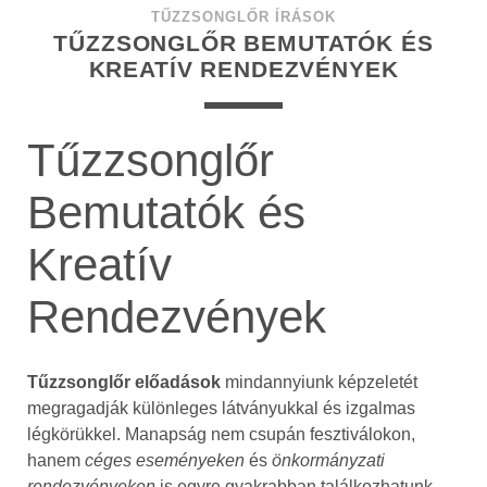
TŰZZSONGLŐR ÍRÁSOK
TŰZZSONGLŐR BEMUTATÓK ÉS
KREATÍV RENDEZVÉNYEK
Tűzzsonglőr
Bemutatók és
Kreatív
Rendezvények
Tűzzsonglőr előadások
mindannyiunk képzeletét
megragadják különleges látványukkal és izgalmas
légkörükkel. Manapság nem csupán fesztiválokon,
hanem
céges eseményeken
és
önkormányzati
rendezvényeken
is egyre gyakrabban találkozhatunk