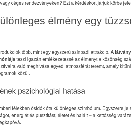
vagy céges rendezvényeken? Ezt a kérdéskört járjuk körbe jel
különleges élmény egy tűzzs
rodukciók több, mint egy egyszerű színpadi attrakció.
A látvány
móniája
teszi igazán emlékezetessé az élményt a közönség szá
ztiválra való meghívása egyedi atmoszférát teremt, amely kitűni
ogramok közül.
jének pszichológiai hatása
emberi lélekben ősidők óta különleges szimbólum. Egyszerre jele
ágot, energiát és pusztítást, életet és halált – a kettősség varázs
megkapóvá.