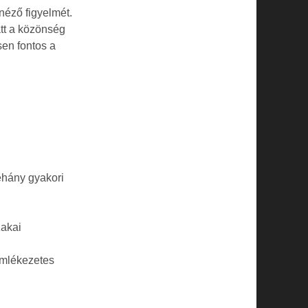
néző figyelmét.
tt a közönség
sen fontos a
éhány gyakori
zakai
emlékezetes