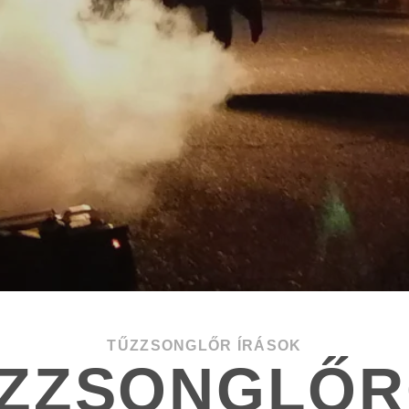
TŰZZSONGLŐR ÍRÁSOK
ZZSONGLŐ