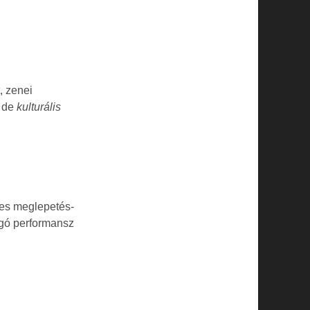
, zenei
, de
kulturális
ces meglepetés-
zgó performansz