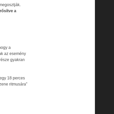
megosztják.
rősítve a
hogy a
nak az esemény
 része gyakran
 egy 18 perces
 zene ritmusára”