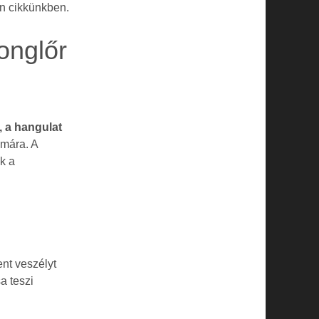
en cikkünkben.
onglőr
, a hangulat
mára. A
k a
nt veszélyt
a teszi