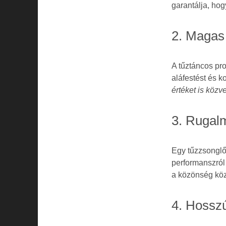
garantálja, hog
2. Magas
A tűztáncos pr
aláfestést és 
értéket is közve
3. Rugal
Egy tűzzsonglő
performanszról
a közönség köz
4. Hossz