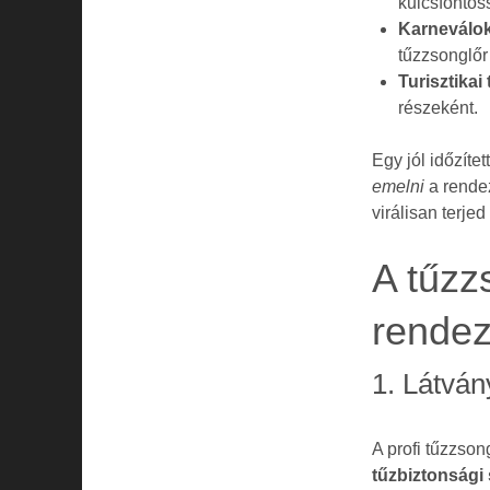
kulcsfontos
Karneválok
tűzzsonglőr 
Turisztikai
részeként.
Egy jól időzíte
emelni
a rendez
virálisan terje
A tűzz
rende
1. Látván
A profi tűzzson
tűzbiztonsági