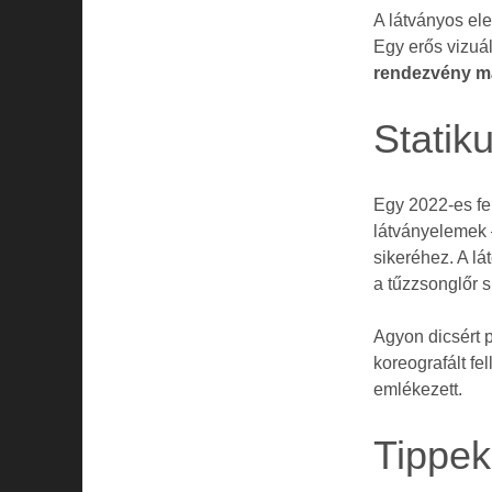
A látványos el
Egy erős vizuá
rendezvény m
Statik
Egy 2022-es fe
látványelemek 
sikeréhez. A l
a tűzzsonglőr s
Agyon dicsért 
koreografált fe
emlékezett.
Tippek