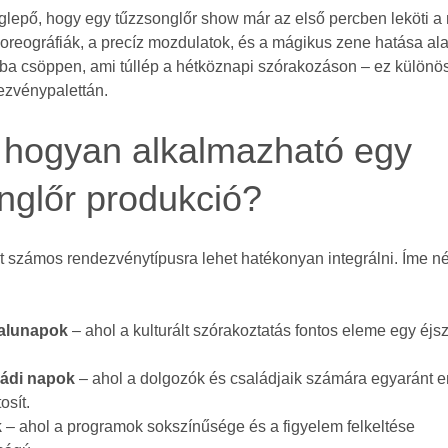
lepő, hogy egy tűzzsonglőr show már az első percben leköti a 
reográfiák, a precíz mozdulatok, és a mágikus zene hatása ala
gba csöppen, ami túllép a hétköznapi szórakozáson – ez különö
ezvénypalettán.
 hogyan alkalmazható egy
nglőr produkció?
t számos rendezvénytípusra lehet hatékonyan integrálni. Íme n
falunapok
– ahol a kulturált szórakoztatás fontos eleme egy éjs
ádi napok
– ahol a dolgozók és családjaik számára egyaránt 
osít.
k
– ahol a programok sokszínűsége és a figyelem felkeltése