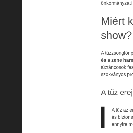
önkormányzati 
Miért 
show?
A tűzzsonglőr p
és a zene har
tűztáncosok fes
szokványos pr
A tűz ere
A tűz az 
és biztons
ennyire 