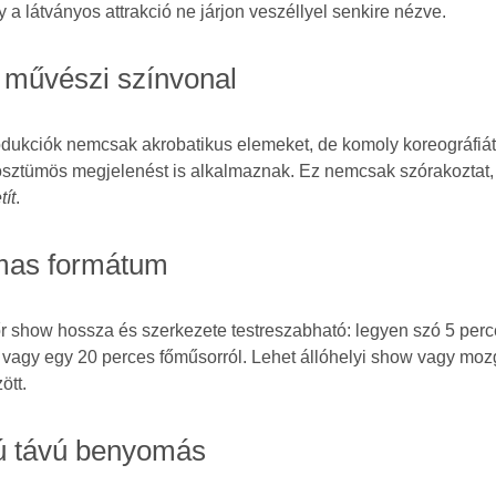
y a látványos attrakció ne járjon veszéllyel senkire nézve.
 művészi színvonal
odukciók nemcsak akrobatikus elemeket, de komoly koreográfiát
kosztümös megjelenést is alkalmaznak. Ez nemcsak szórakoztat
tít
.
mas formátum
r show hossza és szerkezete testreszabható: legyen szó 5 per
 vagy egy 20 perces főműsorról. Lehet állóhelyi show vagy mo
ött.
ú távú benyomás