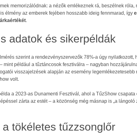
emek memorizálódnak: a nézők emlékeznek rá, beszélnek róla, 
lis élmény az emberek fejében hosszabb ideig fennmarad, így
e
árkaértékét
.
us adatok és sikerpéldák
lmérés szerint a rendezvényszervezők 78%-a úgy nyilatkozott, 
– mint például a tűztáncosok fesztiválra – nagyban hozzájárul
átogatói visszajelzések alapján az esemény legemlékezetesebb
how volt.
példa a 2023-as Dunamenti Fesztivál, ahol a TűzShow csapata
llépéssel zárta az estét – a közönség még másnap is „a lángoló
 a tökéletes tűzzsonglőr