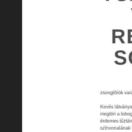
R
S
zsonglőrök va
Kevés látványo
megtöri a lobog
érdemes tűztá
színvonalának 