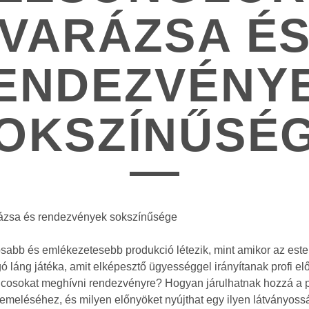
VARÁZSA É
ENDEZVÉNY
OKSZÍNŰSÉ
rázsa és rendezvények sokszínűsége
sabb és emlékezetesebb produkció létezik, mint amikor az este 
ó láng játéka, amit elképesztő ügyességgel irányítanak profi el
ncosokat meghívni rendezvényre? Hogyan járulhatnak hozzá a 
emeléséhez, és milyen előnyöket nyújthat egy ilyen látványoss