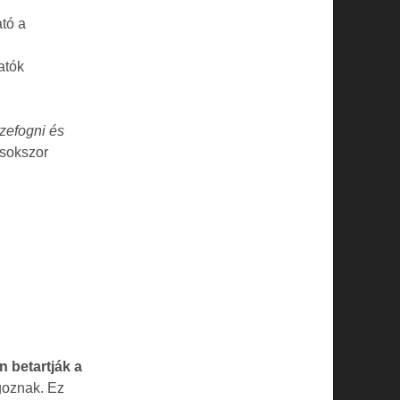
tó a
atók
zefogni és
 sokszor
n betartják a
lgoznak. Ez