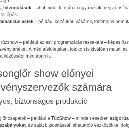
ságú.
, felvonulások
– ahol mobil formában ugyancsak megvalósítha
fellépés.
 tematikus estek
– például középkori vásárok, történelmi bemut
tt tűzshow – például az esti programzárás részeként – képes
öss
vény értékét. A médiafelületeken, fotókon is kiválóan mutat, és
d a közösségi médiában is.
songlőr show előnyei
zvényszervezők számára
yos, biztonságos produkció
glőr csapatok – például a
TűzShow
– minden esetben
szigorúa
 szabályokat
, és saját biztosítással, elhatároló eszközökkel do