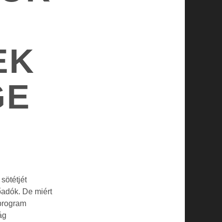
S
EK
GE
sötétjét
őadók. De miért
program
ág