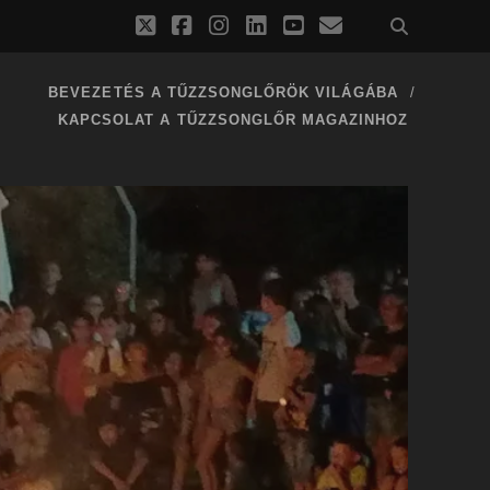
twitter
facebook
instagram
linkedin
youtube
email
BEVEZETÉS A TŰZZSONGLŐRÖK VILÁGÁBA
KAPCSOLAT A TŰZZSONGLŐR MAGAZINHOZ