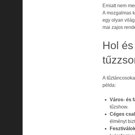
Emiatt nem meg
A mozgalmas ko
egy olyan vilá
mai zajos rend
Hol és
tűzzso
A tűztáncosoka
példa:
Város- és 
tűzshow.
Céges csal
élményt bizt
Fesztiválo