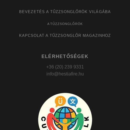
BEVEZETÉS A TŰZZSONGLŐRÖK VILÁGÁBA
A TŰZZSONGLŐRÖK
KAPCSOLAT A TŰZZSONGLŐR MAGAZINHOZ
ELÉRHETŐSÉGEK
+36 (20) 239 9331
info@hestiafire.hu