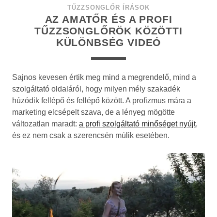
TŰZZSONGLŐR ÍRÁSOK
AZ AMATŐR ÉS A PROFI
TŰZZSONGLŐRÖK KÖZÖTTI
KÜLÖNBSÉG VIDEÓ
Sajnos kevesen értik meg mind a megrendelő, mind a
szolgáltató oldaláról, hogy milyen mély szakadék
húzódik fellépő és fellépő között. A profizmus mára a
marketing elcsépelt szava, de a lényeg mögötte
változatlan maradt:
a profi szolgáltató minőséget nyújt
,
és ez nem csak a szerencsén múlik esetében.