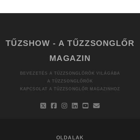
TŰZSHOW - A TŰZZSONGLŐR
MAGAZIN
BEVEZETÉS A TŰZZSONGLŐRÖK VILÁGÁBA
A TŰZZSONGLŐRÖK
KAPCSOLAT A TŰZZSONGLŐR MAGAZINHOZ
twitter
facebook
instagram
linkedin
youtube
email
OLDALAK