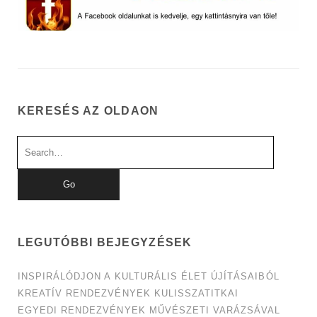
KERESÉS AZ OLDAON
Search
for:
LEGUTÓBBI BEJEGYZÉSEK
INSPIRÁLÓDJON A KULTURÁLIS ÉLET ÚJÍTÁSAIBÓL
KREATÍV RENDEZVÉNYEK KULISSZATITKAI
EGYEDI RENDEZVÉNYEK MŰVÉSZETI VARÁZSÁVAL