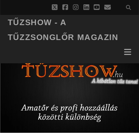
twitter
facebook
instagram
linkedin
youtube
email
TŰZSHOW - A
TŰZZSONGLŐR MAGAZIN