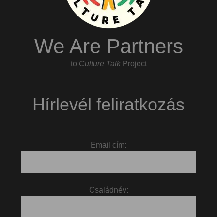
We Are Partners
to
Culture Talk
Project
Hírlevél feliratkozás
Email cím:
Családnév: