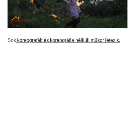
Sok
koreografált és koreográfia nélküli műsor létezik.