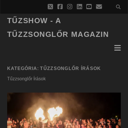
twitter
facebook
instagram
linkedin
youtube
email
TŰZSHOW - A
TŰZZSONGLŐR MAGAZIN
KATEGÓRIA:
TŰZZSONGLŐR ÍRÁSOK
Tűzzsonglőr Írások