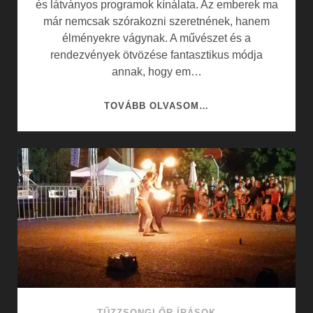
és látványos programok kínálata. Az emberek ma
már nemcsak szórakozni szeretnének, hanem
élményekre vágynak. A művészet és a
rendezvények ötvözése fantasztikus módja
annak, hogy em…
INSPIRÁLÓDJON
TOVÁBB OLVASOM…
A
RENDEZVÉNYEK
ÉS
MŰVÉSZETEK
VILÁGÁBAN
TŰZZSONGLŐR ÍRÁSOK