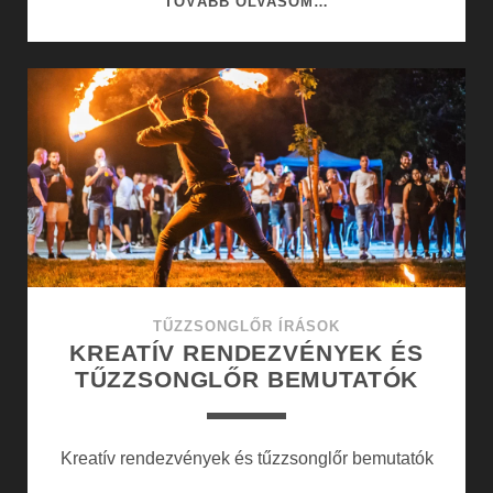
TOVÁBB OLVASOM…
BÁLOK
ÉS
KULTURÁLIS
KAVALKÁD
TŰZZSONGLŐR ÍRÁSOK
KREATÍV RENDEZVÉNYEK ÉS
TŰZZSONGLŐR BEMUTATÓK
Kreatív rendezvények és tűzzsonglőr bemutatók