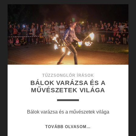
ÉLET
ÚJÍTÁSAIBÓL
TŰZZSONGLŐR ÍRÁSOK
BÁLOK VARÁZSA ÉS A
MŰVÉSZETEK VILÁGA
Bálok varázsa és a művészetek világa
BÁLOK
TOVÁBB OLVASOM…
VARÁZSA