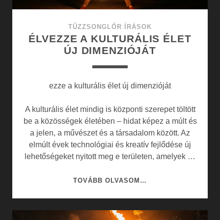
TŰZZSONGLŐR ÍRÁSOK
ÉLVEZZE A KULTURÁLIS ÉLET
ÚJ DIMENZIÓJÁT
ezze a kulturális élet új dimenzióját
A kulturális élet mindig is központi szerepet töltött
be a közösségek életében – hidat képez a múlt és
a jelen, a művészet és a társadalom között. Az
elmúlt évek technológiai és kreatív fejlődése új
lehetőségeket nyitott meg e területen, amelyek …
ÉLVEZZE
TOVÁBB OLVASOM…
A
KULTURÁLIS
ÉLET