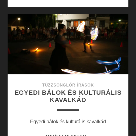
VÁROSI
ÉLET,
RENDEZVÉNYEK
TŰZZSONGLŐR ÍRÁSOK
EGYEDI BÁLOK ÉS KULTURÁLIS
KAVALKÁD
Egyedi bálok és kulturális kavalkád
EGYEDI