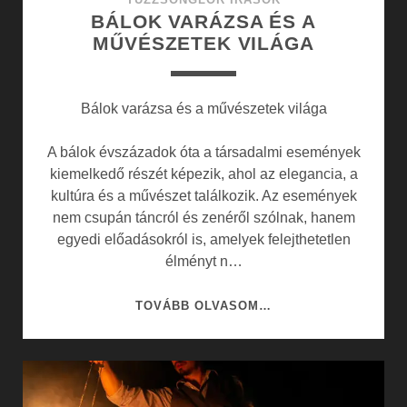
BÁLOK VARÁZSA ÉS A
MŰVÉSZETEK VILÁGA
Bálok varázsa és a művészetek világa
A bálok évszázadok óta a társadalmi események
kiemelkedő részét képezik, ahol az elegancia, a
kultúra és a művészet találkozik. Az események
nem csupán táncról és zenéről szólnak, hanem
egyedi előadásokról is, amelyek felejthetetlen
élményt n…
BÁLOK
TOVÁBB OLVASOM…
VARÁZSA
ÉS
A
MŰVÉSZETEK