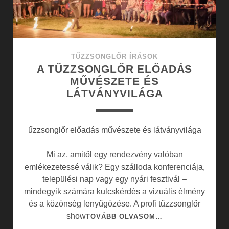
TŰZZSONGLŐR ÍRÁSOK
A TŰZZSONGLŐR ELŐADÁS
MŰVÉSZETE ÉS
LÁTVÁNYVILÁGA
űzzsonglőr előadás művészete és látványvilága
Mi az, amitől egy rendezvény valóban
emlékezetessé válik? Egy szálloda konferenciája,
települési nap vagy egy nyári fesztivál –
mindegyik számára kulcskérdés a vizuális élmény
és a közönség lenyűgözése. A profi tűzzsonglőr
show
A
TOVÁBB OLVASOM…
TŰZZSONGLŐR