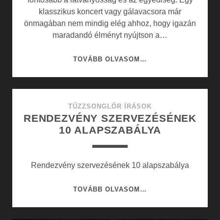
klasszikus koncert vagy gálavacsora már
önmagában nem mindig elég ahhoz, hogy igazán
maradandó élményt nyújtson a…
KREATÍV
TOVÁBB OLVASOM…
RENDEZVÉNYEK
ÉS
TŰZZSONGLŐR
BEMUTATÓK:
TŰZZSONGLŐR ÍRÁSOK
RENDEZVÉNY SZERVEZÉSÉNEK
LÁTVÁNYOS
10 ALAPSZABÁLYA
ÉLMÉNYEK
MINDEN
ESEMÉNYRE
Rendezvény szervezésének 10 alapszabálya
RENDEZVÉNY
TOVÁBB OLVASOM…
SZERVEZÉSÉNEK
10