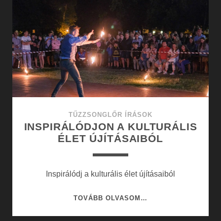
ALAPSZABÁLYA
TŰZZSONGLŐR ÍRÁSOK
INSPIRÁLÓDJON A KULTURÁLIS
ÉLET ÚJÍTÁSAIBÓL
Inspirálódj a kulturális élet újításaiból
INSPIRÁLÓDJON
TOVÁBB OLVASOM…
A
KULTURÁLIS