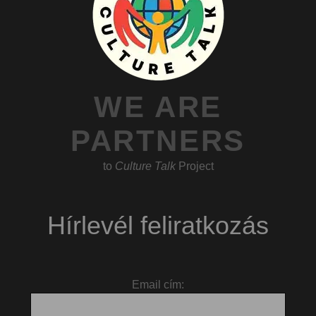
WE ARE
PARTNERS
to
Culture Talk
Project
Hírlevél feliratkozás
Email cím: