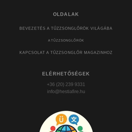
OLDALAK
BEVEZETÉS A TŰZZSONGLŐRÖK VILÁGÁBA
A TŰZZSONGLŐRÖK
KAPCSOLAT A TŰZZSONGLŐR MAGAZINHOZ
ELÉRHETŐSÉGEK
+36 (20) 239 9331
info@hestiafire.hu