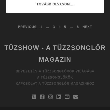
KREATÍV
TOVÁBB OLVASOM…
RENDEZVÉNYEK
ÉS
TŰZZSONGLŐR
BEJEGYZÉSEK
PREVIOUS
1
…
3
4
5
…
8
NEXT
BEMUTATÓK
LAPOZÁSA
TŰZSHOW - A TŰZZSONGLŐR
MAGAZIN
BEVEZETÉS A TŰZZSONGLŐRÖK VILÁGÁBA
A TŰZZSONGLŐRÖK
KAPCSOLAT A TŰZZSONGLŐR MAGAZINHOZ
twitter
facebook
instagram
linkedin
youtube
email