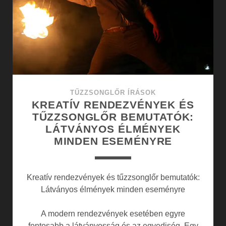
VILÁGA
TŰZZSONGLŐR ÍRÁSOK
KREATÍV RENDEZVÉNYEK ÉS
TŰZZSONGLŐR BEMUTATÓK:
LÁTVÁNYOS ÉLMÉNYEK
MINDEN ESEMÉNYRE
Kreatív rendezvények és tűzzsonglőr bemutatók:
Látványos élmények minden eseményre
A modern rendezvények esetében egyre
fontosabb a látványosság és az egyediség. Egy