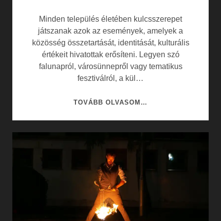
Minden település életében kulcsszerepet
játszanak azok az események, amelyek a
közösség összetartását, identitását, kulturális
értékeit hivatottak erősíteni. Legyen szó
falunapról, városünnepről vagy tematikus
fesztiválról, a kül…
ESEMÉNYEK
TOVÁBB OLVASOM…
ÉS
KULTURÁLIS
RENDEZVÉNYEK
FORGATAGÁBAN