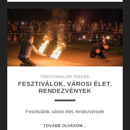
ÉS
A
MŰVÉSZETEK
VILÁGA
TŰZZSONGLŐR ÍRÁSOK
FESZTIVÁLOK, VÁROSI ÉLET,
RENDEZVÉNYEK
Fesztiválok, városi élet, rendezvények
FESZTIVÁLOK,
TOVÁBB OLVASOM…