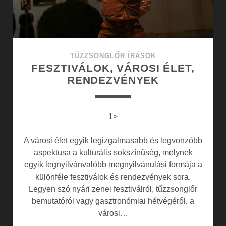
TŰZZSONGLŐR ÍRÁSOK
FESZTIVÁLOK, VÁROSI ÉLET,
RENDEZVÉNYEK
1>
A városi élet egyik legizgalmasabb és legvonzóbb
aspektusa a kulturális sokszínűség, melynek
egyik legnyilvánvalóbb megnyilvánulási formája a
különféle fesztiválok és rendezvények sora.
Legyen szó nyári zenei fesztiválról, tűzzsonglőr
bemutatóról vagy gasztronómiai hétvégéről, a
városi…