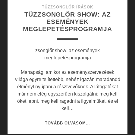
TŰZZSONGLŐR ÍRÁSOK
TŰZZSONGLŐR SHOW: AZ
ESEMÉNYEK
MEGLEPETÉSPROGRAMJA
zsonglőr show: az események
meglepetésprogramja
Manapság, amikor az eseményszervezések
világa egyre telítettebb, nehéz igazán maradandó
élményt nyújtani a résztvevőknek. A látogatókat
már nem elég egyszerűen kiszolgálni: meg kell
őket lepni, meg kell ragadni a figyelmüket, és el
kell…
TŰZZSONGLŐR
TOVÁBB OLVASOM…
SHOW: