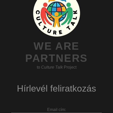
WE ARE
PARTNERS
to
Culture Talk
Project
Hírlevél feliratkozás
Email cím: