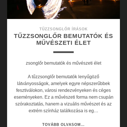
TŰZZSONGLŐR ÍRÁSOK
TŰZZSONGLŐR BEMUTATÓK ÉS
MŰVÉSZETI ÉLET
zsonglőr bemutatók és művészeti élet
A tűzzsonglőr bemutatók lenyűgöző
látványosságok, amelyek egyre népszerűbbek
fesztiválokon, városi rendezvényeken és céges
eseményeken. Ez a művészeti forma nem csupán
szórakoztatás, hanem a vizuális művészet és az
extrém színház találkozása is eg…
TŰZZSONGLŐR
TOVÁBB OLVASOM…