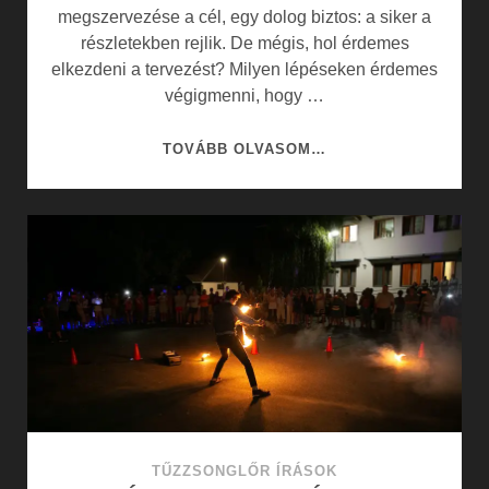
megszervezése a cél, egy dolog biztos: a siker a
részletekben rejlik. De mégis, hol érdemes
elkezdeni a tervezést? Milyen lépéseken érdemes
végigmenni, hogy …
HOGYAN
TOVÁBB OLVASOM…
KELL
EGY
RENDEZVÉNYT
MEGSZERVEZNI?
TŰZZSONGLŐR ÍRÁSOK