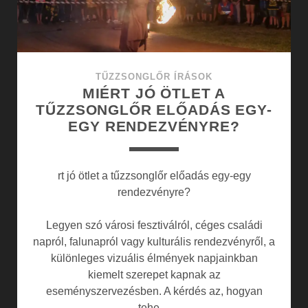
KOMBINÁCIÓJA
TŰZZSONGLŐR ÍRÁSOK
MIÉRT JÓ ÖTLET A
TŰZZSONGLŐR ELŐADÁS EGY-
EGY RENDEZVÉNYRE?
rt jó ötlet a tűzzsonglőr előadás egy-egy
rendezvényre?
Legyen szó városi fesztiválról, céges családi
napról, falunapról vagy kulturális rendezvényről, a
különleges vizuális élmények napjainkban
kiemelt szerepet kapnak az
eseményszervezésben. A kérdés az, hogyan
tehe…