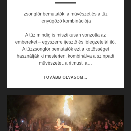
zsonglőr bemutatók: a művészet és a tűz
lenyűgöző kombinációja
A tűz mindig is misztikusan vonzotta az
embereket – egyszerre ijesztő és lélegzetelállító.
A tűzzsonglőr bemutatók ezt a kettősséget
használják ki mesterien, kombinálva a színpadi
művészetet, a ritmust, a…
TŰZZSONGLŐR
TOVÁBB OLVASOM…
BEMUTATÓK:
A
MŰVÉSZET
ÉS
A
TŰZ
LENYŰGÖZŐ