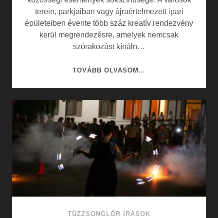
terein, parkjaiban vagy újraértelmezett ipari
épületeiben évente több száz kreatív rendezvény
kerül megrendezésre, amelyek nemcsak
szórakozást kínáln…
KREATÍV
TOVÁBB OLVASOM…
RENDEZVÉNYEK
ÉS
A
VÁROSI
ÉLET
PEZSGÉSE
TŰZZSONGLŐR ÍRÁSOK