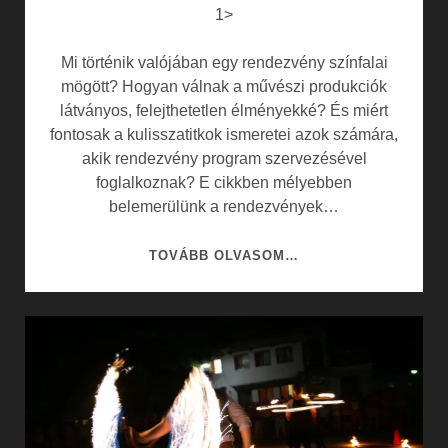
1>
Mi történik valójában egy rendezvény színfalai
mögött? Hogyan válnak a művészi produkciók
látványos, felejthetetlen élményekké? És miért
fontosak a kulisszatitkok ismeretei azok számára,
akik rendezvény program szervezésével
foglalkoznak? E cikkben mélyebben
belemerülünk a rendezvények…
RENDEZVÉNYEK,
TOVÁBB OLVASOM…
MŰVÉSZETEK,
KULISSZATITKOK