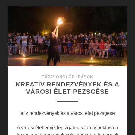
AZ
ESEMÉNYEK
MEGLEPETÉSPROG
TŰZZSONGLŐR ÍRÁSOK
KREATÍV RENDEZVÉNYEK ÉS A
VÁROSI ÉLET PEZSGÉSE
atív rendezvények és a városi élet pezsgése
A városi élet egyik legizgalmasabb aspektusa a
közösségi események sokszínűsége. A városok