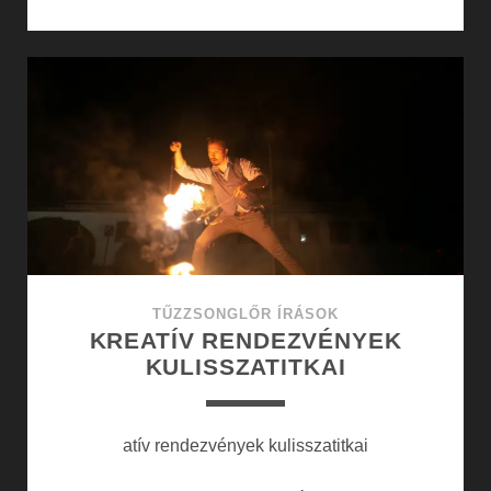
BEMUTATÓK
ÉS
MŰVÉSZETI
ÉLET
TŰZZSONGLŐR ÍRÁSOK
KREATÍV RENDEZVÉNYEK
KULISSZATITKAI
atív rendezvények kulisszatitkai