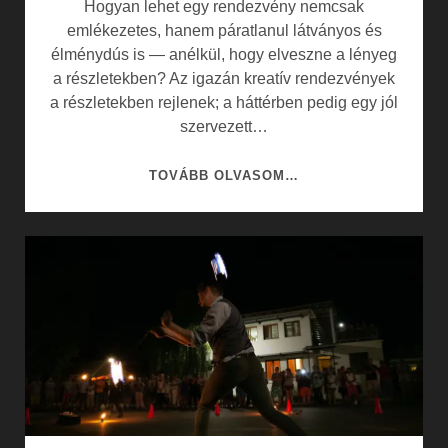
Hogyan lehet egy rendezvény nemcsak
emlékezetes, hanem páratlanul látványos és
élménydús is — anélkül, hogy elveszne a lényeg
a részletekben? Az igazán kreatív rendezvények
a részletekben rejlenek; a háttérben pedig egy jól
szervezett…
KREATÍV
TOVÁBB OLVASOM…
RENDEZVÉNYEK
KULISSZATITKAI