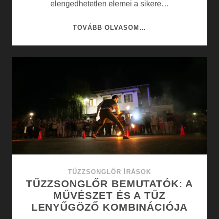
elengedhetetlen elemei a sikere…
KREATÍV
TOVÁBB OLVASOM…
RENDEZVÉNYEK
ÉS
TŰZZSONGLŐR
BEMUTATÓK
TŰZZSONGLŐR ÍRÁSOK
TŰZZSONGLŐR BEMUTATÓK: A
MŰVÉSZET ÉS A TŰZ
LENYŰGÖZŐ KOMBINÁCIÓJA