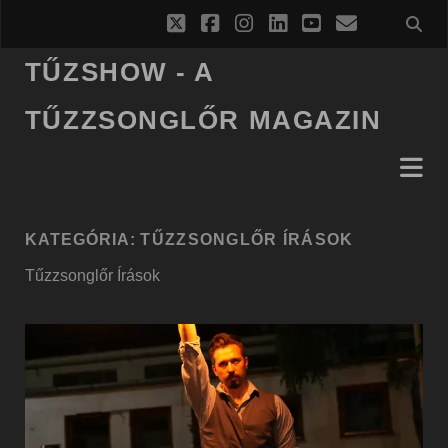
twitter
facebook
instagram
linkedin
youtube
email
TŰZSHOW - A
TŰZZSONGLŐR MAGAZIN
KATEGÓRIA:
TŰZZSONGLŐR ÍRÁSOK
Tűzzsonglőr Írások