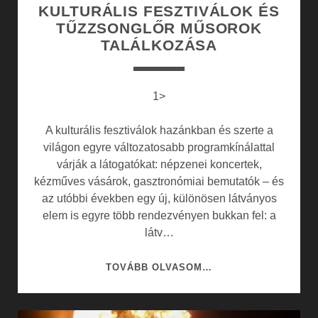
KULTURÁLIS FESZTIVÁLOK ÉS
TŰZZSONGLŐR MŰSOROK
TALÁLKOZÁSA
1>
A kulturális fesztiválok hazánkban és szerte a
világon egyre változatosabb programkínálattal
várják a látogatókat: népzenei koncertek,
kézműves vásárok, gasztronómiai bemutatók – és
az utóbbi években egy új, különösen látványos
elem is egyre több rendezvényen bukkan fel: a
látv…
KULTURÁLIS
TOVÁBB OLVASOM…
FESZTIVÁLOK
ÉS
TŰZZSONGLŐR