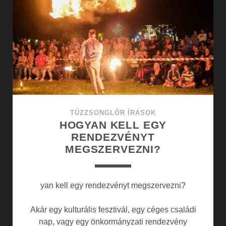
MŰSOROK
TALÁLKOZÁSA
TŰZZSONGLŐR ÍRÁSOK
HOGYAN KELL EGY
RENDEZVÉNYT
MEGSZERVEZNI?
yan kell egy rendezvényt megszervezni?
Akár egy kulturális fesztivál, egy céges családi
nap, vagy egy önkormányzati rendezvény