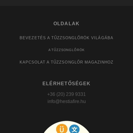
OLDALAK
BEVEZETÉS A TŰZZSONGLŐRÖK VILÁGÁBA
A TŰZZSONGLŐRÖK
KAPCSOLAT A TŰZZSONGLŐR MAGAZINHOZ
ELÉRHETŐSÉGEK
+36 (20) 239 9331
info@hestiafire.hu