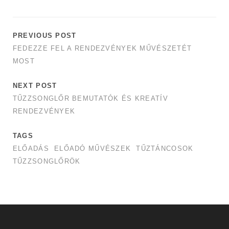
PREVIOUS POST
FEDEZZE FEL A RENDEZVÉNYEK MŰVÉSZETÉT
MOST
NEXT POST
TŰZZSONGLŐR BEMUTATÓK ÉS KREATÍV
RENDEZVÉNYEK
TAGS
ELŐADÁS
ELŐADÓ MŰVÉSZEK
TŰZTÁNCOSOK
TŰZZSONGLŐRÖK