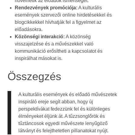
növelhetik az előadók ismertségét.
Rendezvények promóciója:
A kulturális
események szervezői online hirdetésekkel és
blogcikkekkel hívhatják fel a figyelmet az
előadásokra.
Közönségi interakció:
A közönség
visszajelzése és a művészekkel való
kommunikáció erősítheti a kapcsolatot és
inspirálhat másokat is.
Összegzés
A kulturális események és előadó művészetek
inspiráló ereje segít abban, hogy új
perspektívákat fedezzünk fel és különleges
élményeket éljünk át. A tűzzsonglőrök és
tűztáncosok egyedi művészete lenyűgöző
látványt és felejthetetlen pillanatokat nyújt.