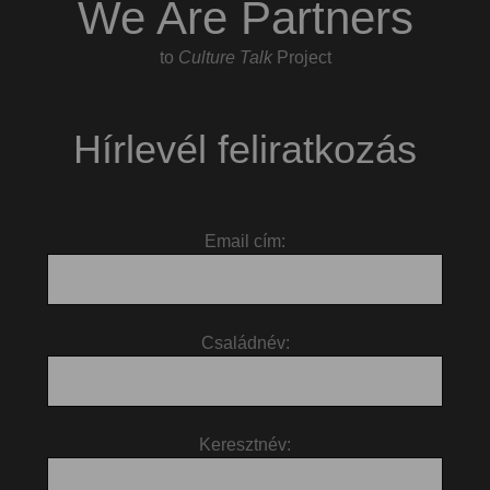
We Are Partners
to
Culture Talk
Project
Hírlevél feliratkozás
Email cím:
Családnév:
Keresztnév: