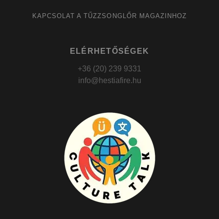
KAPCSOLAT A TŰZZSONGLŐR MAGAZINHOZ
ELÉRHETŐSÉGEK
+36 (20) 239 9331
info@hestiafire.hu