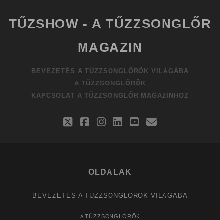
TŰZSHOW - A TŰZZSONGLŐR
MAGAZIN
BEVEZETÉS A TŰZZSONGLŐRÖK VILÁGÁBA
A TŰZZSONGLŐRÖK
KAPCSOLAT A TŰZZSONGLŐR MAGAZINHOZ
twitter
facebook
instagram
linkedin
youtube
email
OLDALAK
BEVEZETÉS A TŰZZSONGLŐRÖK VILÁGÁBA
A TŰZZSONGLŐRÖK