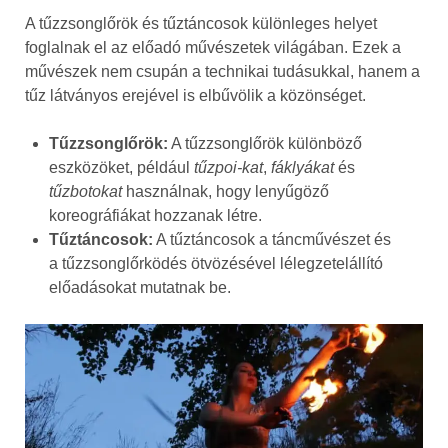
A tűzzsonglőrök és tűztáncosok különleges helyet
foglalnak el az előadó művészetek világában. Ezek a
művészek nem csupán a technikai tudásukkal, hanem a
tűz látványos erejével is elbűvölik a közönséget.
Tűzzsonglőrök:
A tűzzsonglőrök különböző
eszközöket, például
tűzpoi-kat
,
fáklyákat
és
tűzbotokat
használnak, hogy lenyűgöző
koreográfiákat hozzanak létre.
Tűztáncosok:
A tűztáncosok a táncművészet és
a tűzzsonglőrködés ötvözésével lélegzetelállító
előadásokat mutatnak be.