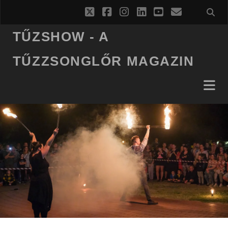
twitter
facebook
instagram
linkedin
youtube
email
TŰZSHOW - A
TŰZZSONGLŐR MAGAZIN