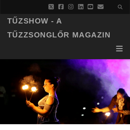
twitter
facebook
instagram
linkedin
youtube
email
TŰZSHOW - A
TŰZZSONGLŐR MAGAZIN