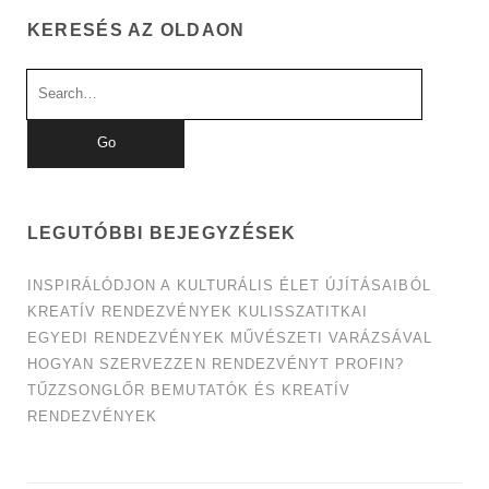
KERESÉS AZ OLDAON
Search
for:
LEGUTÓBBI BEJEGYZÉSEK
INSPIRÁLÓDJON A KULTURÁLIS ÉLET ÚJÍTÁSAIBÓL
KREATÍV RENDEZVÉNYEK KULISSZATITKAI
EGYEDI RENDEZVÉNYEK MŰVÉSZETI VARÁZSÁVAL
HOGYAN SZERVEZZEN RENDEZVÉNYT PROFIN?
TŰZZSONGLŐR BEMUTATÓK ÉS KREATÍV
RENDEZVÉNYEK