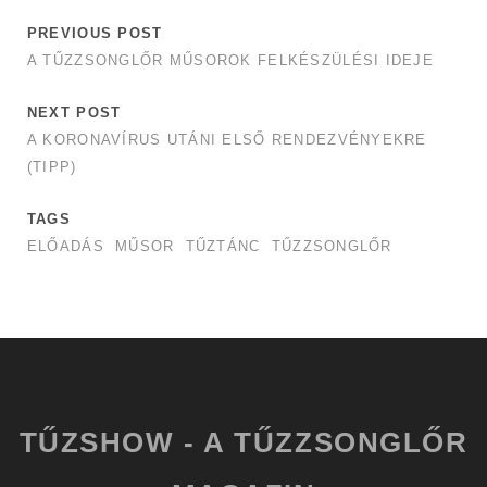
PREVIOUS POST
A TŰZZSONGLŐR MŰSOROK FELKÉSZÜLÉSI IDEJE
NEXT POST
A KORONAVÍRUS UTÁNI ELSŐ RENDEZVÉNYEKRE
(TIPP)
TAGS
ELŐADÁS
MŰSOR
TŰZTÁNC
TŰZZSONGLŐR
TŰZSHOW - A TŰZZSONGLŐR