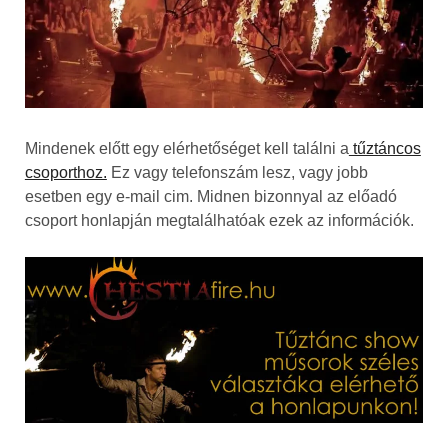
Mindenek előtt egy elérhetőséget kell találni a
tűztáncos
csoporthoz.
Ez vagy telefonszám lesz, vagy jobb
esetben egy e-mail cim. Midnen bizonnyal az előadó
csoport honlapján megtalálhatóak ezek az információk.