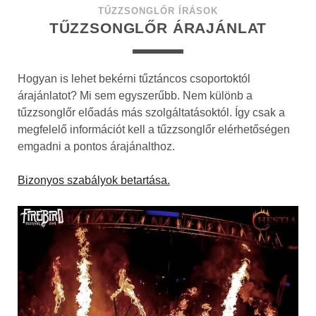
TŰZZSONGLŐR ÍRÁSOK
TŰZZSONGLŐR ÁRAJÁNLAT
Hogyan is lehet bekérni tűztáncos csoportoktól
árajánlatot? Mi sem egyszerűbb. Nem különb a
tűzzsonglőr előadás más szolgáltatásoktól. Így csak a
megfelelő információt kell a tűzzsonglőr elérhetőségen
emgadni a pontos árajánalthoz.
Bizonyos szabályok betartása.