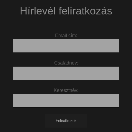
Hírlevél feliratkozás
Email cím:
Családnév:
Keresztnév: