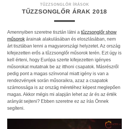
TŰZZSONGLŐR ÍRÁSOK
TŰZZSONGLŐR ÁRAK 2018
Amennyiben szeretne tisztán látni a
tűzzsonglőr show
műsorok
árainak alakulásában és eloszlásában, nem
árt tisztában lenni a magyarországi helyzetet. Az ország
kifejezetten erős a tűzzsonglőr műsorok terén. Ezt úgy is
kell érteni, hogy Európa szerte kifejezetten igényes
műsorokat mutatnak be az itthoni csapatok. Másrészről
pedig pont a magas színvonal miatt igény is van a
rendezvények során műsoraikra, azaz a csapatok
számossága is az ország méretéhez képest meglepően
magas. Akkor mégis mi alapján lehet az ár és az érték
arányát sejteni? Ebben szeretne ez az írás Önnek
segíteni.