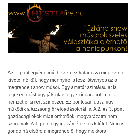
Az 1. pont egyértelmű, hiszen ez határozza meg szinte
kivétel nélkül, hogy mennyire is lesz látványos az a
megrendelt show műsor. Egy amatőr színtársulat is
teljesen máshogy játszik el egy színdarabot, mint a
nemzet elismert színészei. Ez pontosan ugyanígy
működik a tűzzsonglőr előadásoknál is. A 2. és 3. pont
gazdasági okok miatt érthetőek, magyarázatra nem
szorulnak. A 4. pont egy igazán érdekes kitétel. Nem is
gondolná elsőre a megrendelő, hogy mekkora