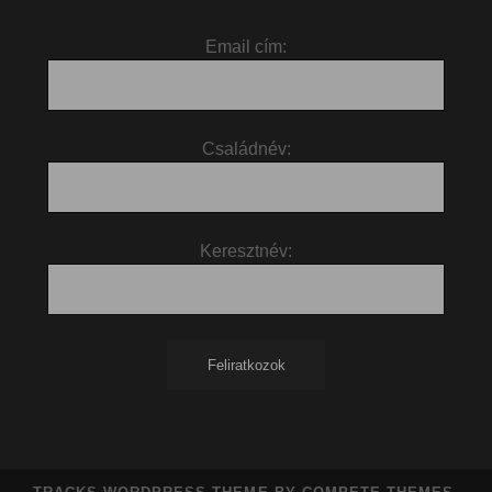
Email cím:
Családnév:
Keresztnév: