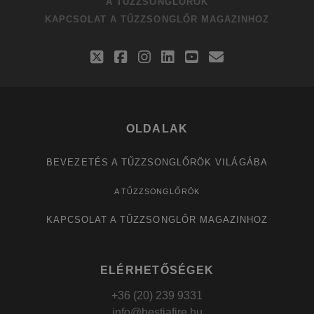
A TŰZZSONGLŐRÖK
KAPCSOLAT A TŰZZSONGLŐR MAGAZINHOZ
twitter
facebook
instagram
linkedin
youtube
email
OLDALAK
BEVEZETÉS A TŰZZSONGLŐRÖK VILÁGÁBA
A TŰZZSONGLŐRÖK
KAPCSOLAT A TŰZZSONGLŐR MAGAZINHOZ
ELÉRHETŐSÉGEK
+36 (20) 239 9331
info@hestiafire.hu