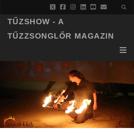
twitter
facebook
instagram
linkedin
youtube
email
TŰZSHOW - A
TŰZZSONGLŐR MAGAZIN