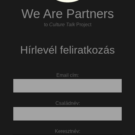
We Are Partners
to
Culture Talk
Project
Hírlevél feliratkozás
Email cím:
Családnév:
Keresztnév: