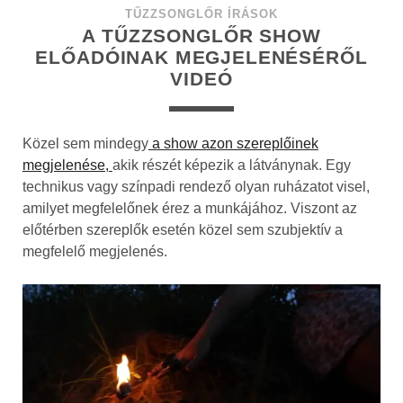
TŰZZSONGLŐR ÍRÁSOK
A TŰZZSONGLŐR SHOW
ELŐADÓINAK MEGJELENÉSÉRŐL
VIDEÓ
Közel sem mindegy
a show azon szereplőinek
megjelenése,
akik részét képezik a látványnak. Egy
technikus vagy színpadi rendező olyan ruházatot visel,
amilyet megfelelőnek érez a munkájához. Viszont az
előtérben szereplők esetén közel sem szubjektív a
megfelelő megjelenés.