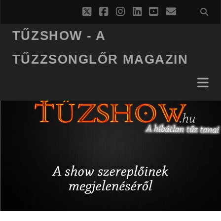
twitter
facebook
instagram
linkedin
youtube
email
TŰZSHOW - A
TŰZZSONGLŐR MAGAZIN