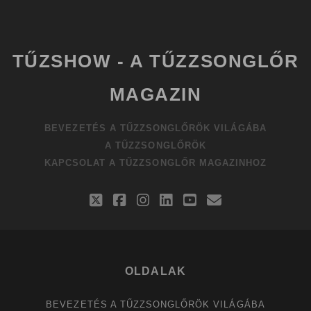
TŰZSHOW - A TŰZZSONGLŐR
MAGAZIN
BEVEZETÉS A TŰZZSONGLŐRÖK VILÁGÁBA
A TŰZZSONGLŐRÖK
KAPCSOLAT A TŰZZSONGLŐR MAGAZINHOZ
twitter
facebook
instagram
linkedin
youtube
email
OLDALAK
BEVEZETÉS A TŰZZSONGLŐRÖK VILÁGÁBA