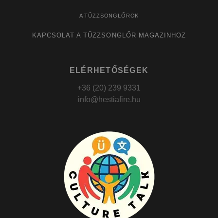
A TŰZZSONGLŐRÖK
KAPCSOLAT A TŰZZSONGLŐR MAGAZINHOZ
ELÉRHETŐSÉGEK
+36 (20) 239 9331
info@hestiafire.hu