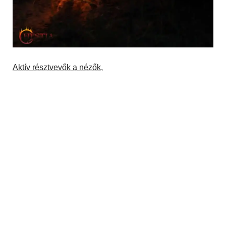
Aktív résztvevők a nézők,