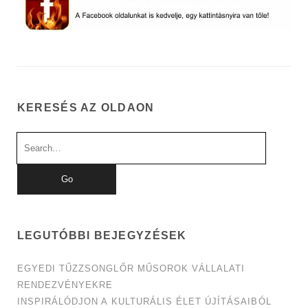
KERESÉS AZ OLDAON
Search
for:
LEGUTÓBBI BEJEGYZÉSEK
EGYEDI TŰZZSONGLŐR MŰSOROK VÁLLALATI
RENDEZVÉNYEKRE
INSPIRÁLÓDJON A KULTURÁLIS ÉLET ÚJÍTÁSAIBÓL