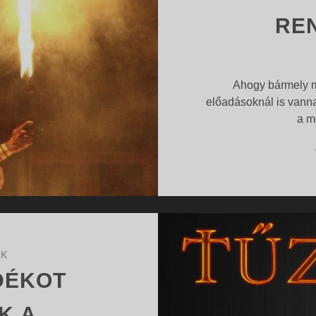
RE
Ahogy bármely m
előadásoknál is vann
a m
OK
DÉKOT
K A