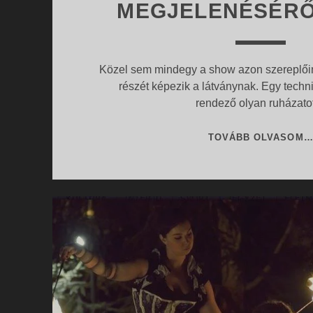
MEGJELENÉSÉRŐ
Közel sem mindegy a show azon szereplői
részét képezik a látványnak. Egy techn
rendező olyan ruházat
TOVÁBB OLVASOM