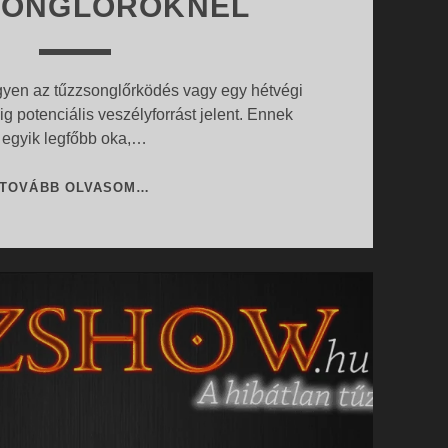
SONGLŐRÖKNÉL
egyen az tűzzsonglőrködés vagy egy hétvégi
 potenciális veszélyforrást jelent. Ennek
egyik legfőbb oka,…
LEHETSÉGES
TOVÁBB OLVASOM…
VESZÉLY
A
TŰZZSONGLŐRÖKNÉL