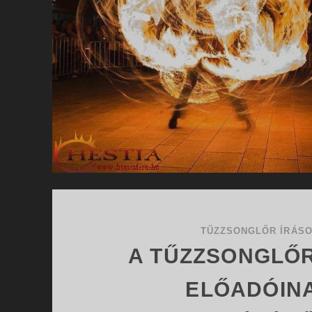
TŰZZSONGLŐR ÍRÁS
A TŰZZSONGLŐ
ELŐADÓIN