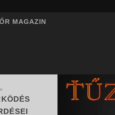
LŐR MAGAZIN
OK
RKÖDÉS
RDÉSEI