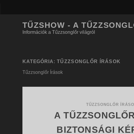
TŰZSHOW - A TŰZZSONG
Információk a Tűzzsonglőr világról
KATEGÓRIA:
TŰZZSONGLŐR ÍRÁSOK
Tűzzsonglőr Írások
TŰZZSONGLŐR ÍRÁS
A TŰZZSONGLŐ
BIZTONSÁGI KÉ