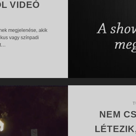
L VIDEÓ
nek megjelenése, akik
ikus vagy színpadi
ot…
A
…
TŰZZSONGLŐR
SHOW
ELŐADÓINAK
MEGJELENÉSÉRŐL
VIDEÓ
T
NEM CS
LÉTEZIK