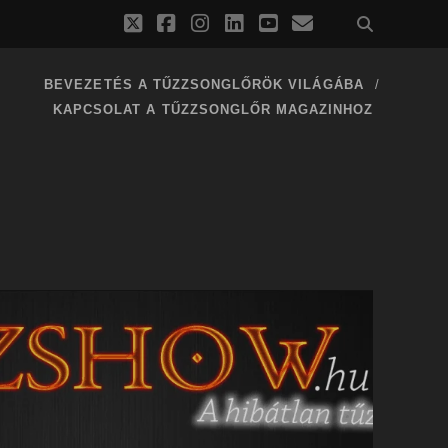
twitter
facebook
instagram
linkedin
youtube
email
BEVEZETÉS A TŰZZSONGLŐRÖK VILÁGÁBA
KAPCSOLAT A TŰZZSONGLŐR MAGAZINHOZ