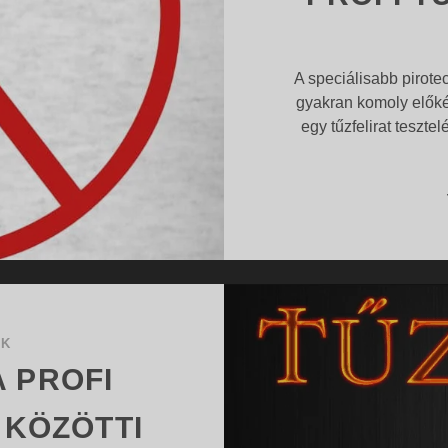
A speciálisabb pirot
gyakran komoly előké
egy tűzfelirat teszt
OK
A PROFI
KÖZÖTTI