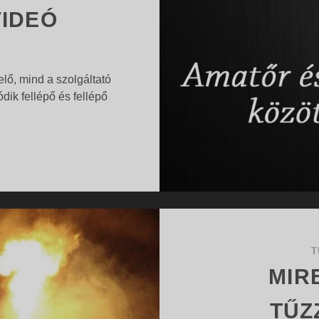
IDEÓ
ő, mind a szolgáltató
dik fellépő és fellépő
AZ
…
AMATŐR
ÉS
A
PROFI
TŰZZSONGLŐRÖK
KÖZÖTTI
T
KÜLÖNBSÉG
MIR
VIDEÓ
TŰZ