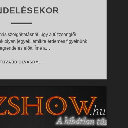
NDELÉSEKOR
ás szolgáltatásnál, úgy a tűzzsonglőr
ak olyan jegyek, amikre érdemes figyelnünk
egrendelés előtt. Íme a…
MIRE
TOVÁBB OLVASOM…
FIGYELJÜNK
TŰZZSONGLŐRÖK
RENDELÉSEKOR