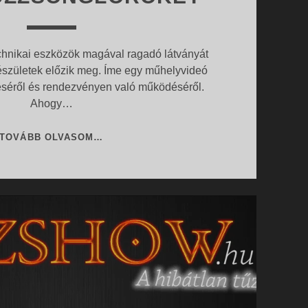
echnikai eszközök magával ragadó látványát
születek előzik meg. Íme egy műhelyvideó
eléséről és rendezvényen való működéséről.
Ahogy…
ÍGY
TOVÁBB OLVASOM…
LEHET
KISZÚRNI
A
NEM
PROFI
TŰZZSONGLŐRÖKET