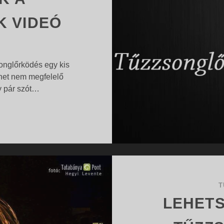
 VIDEÓ
onglőrködés egy kis
ehet nem megfelelő
y pár szót…
MILYEN
…
FOLYADÉKOT
HASZNÁLNAK
A
TŰZZSONGLŐRÖK
VIDEÓ
T
LEHETS