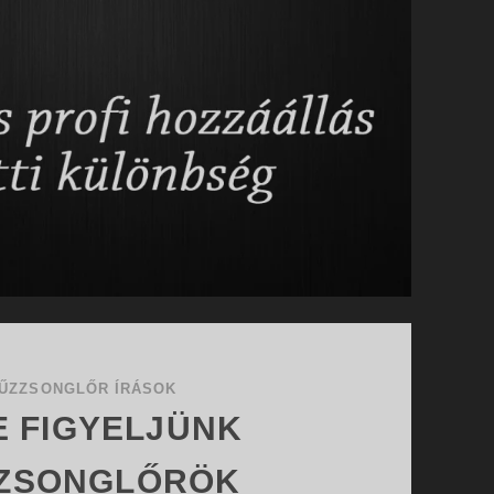
ŰZZSONGLŐR ÍRÁSOK
E FIGYELJÜNK
ZSONGLŐRÖK