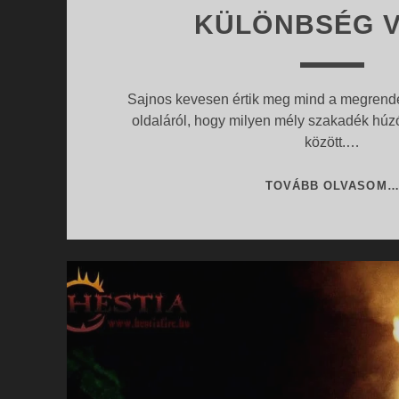
KÜLÖNBSÉG V
Sajnos kevesen értik meg mind a megrendel
oldaláról, hogy milyen mély szakadék húzó
között.…
TOVÁBB OLVASOM