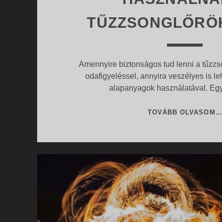
TŰZZSONGLŐRÖK
Amennyire biztonságos tud lenni a tűzzs
odafigyeléssel, annyira veszélyes is l
alapanyagok használatával. Eg
TOVÁBB OLVASOM