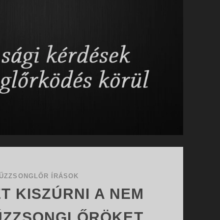
ŰZZSONGLŐR ÍRÁSOK
ET KISZÚRNI A NEM
TŰZZSONGLŐRÖKET