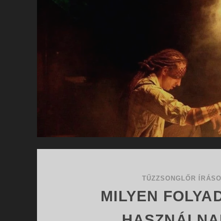
TŰZZSONGLŐR ÍRÁS
MILYEN FOLYA
HASZNÁLNA