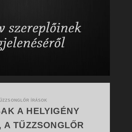
ŰZZSONGLŐR ÍRÁSOK
AK A HELYIGÉNY
, A TŰZZSONGLŐR