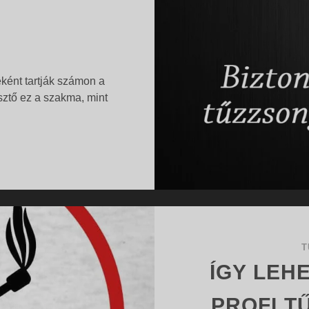
ként tartják számon a
sztő ez a szakma, mint
A
…
TŰZZSONGLŐRKÖDÉS
BIZTONSÁGI
KÉRDÉSEI
VIDEÓ
T
ÍGY LEH
PROFI 