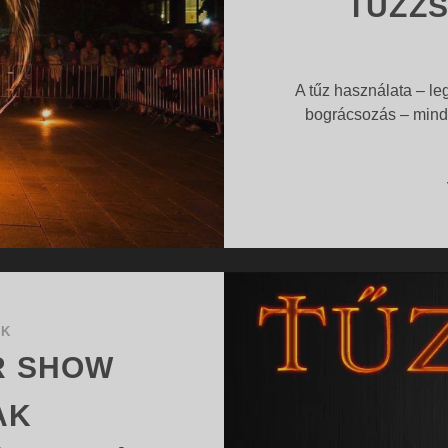
TŰZZ
A tűz használata – l
bográcsozás – mindig
OK
R SHOW
AK